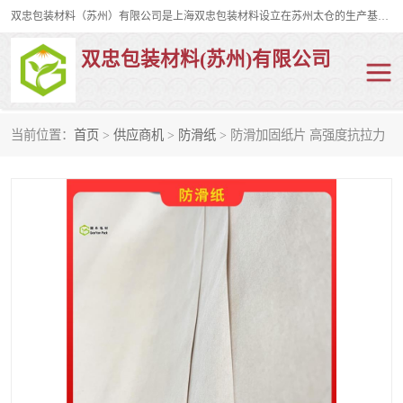
双忠包装材料（苏州）有限公司是上海双忠包装材料设立在苏州太仓的生产基地，占地约2万平米，产品主要有打孔缠绕膜，拉伸蜂窝纸，集装箱充气袋，滑托板，打包带，裹包网兜，防滑纸等箱体和托盘的运输和保护性包材。固永包材®，GooYon Pack®，是我们保护性包装材料的专属品牌。
双忠包装材料(苏州)有限公司
当前位置：
首页
>
供应商机
>
防滑纸
> 防滑加固纸片 高强度抗拉力
打孔缠绕膜
拉伸蜂窝纸
裹包网兜
纤维打包带
防滑纸
充气袋
蜂窝纸
缠绕膜
打孔膜
托盘裹包网兜
托盘捆绑带