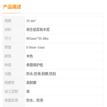
产品描述
规格
29.4m²
材料
再生纸浆和木浆
尺寸
965mm*30.48m
厚度
0.9mm~1mm
颜色
本色
种类
表面保护纸
功能
防水,防滑,耐磨,防刮
耐磨性
高耐磨
加工定制
是
表面处理
防水，防滑