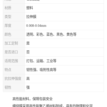
材质
塑料
类型
拉伸膜
厚度
0.008-0.04mm
颜色
透明、彩色、蓝色、黑色、黄色等
加工定制
是
是否进口
否
适用范围
打包、运输、工业等
特点
韧性强、吸附性高等
抗拉伸强度
高
韧性
强
高性能材料，保障包装安全
缠绕膜采用高性能聚乙烯材料制成，具有的物理和化学