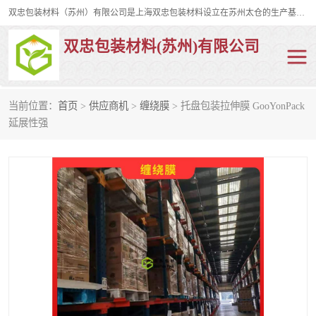
双忠包装材料（苏州）有限公司是上海双忠包装材料设立在苏州太仓的生产基地，占地约2万平米，产品主要有打孔缠绕膜，拉伸蜂窝纸，集装箱充气袋，滑托板，打包带，裹包网兜，防滑纸等箱体和托盘的运输和保护性包材。固永包材®，GooYon Pack®，是我们保护性包装材料的专属品牌。
双忠包装材料(苏州)有限公司
当前位置：
首页
>
供应商机
>
缠绕膜
> 托盘包装拉伸膜 GooYonPack
打孔缠绕膜
拉伸蜂窝纸
延展性强
裹包网兜
纤维打包带
防滑纸
充气袋
蜂窝纸
缠绕膜
打孔膜
托盘裹包网兜
托盘捆绑带