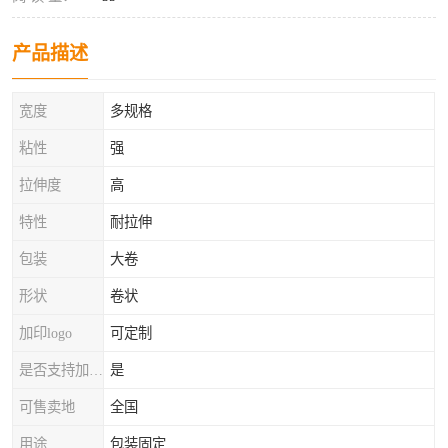
产品描述
宽度
多规格
粘性
强
拉伸度
高
特性
耐拉伸
包装
大卷
形状
卷状
加印logo
可定制
是否支持加工定制
是
可售卖地
全国
用途
包装固定