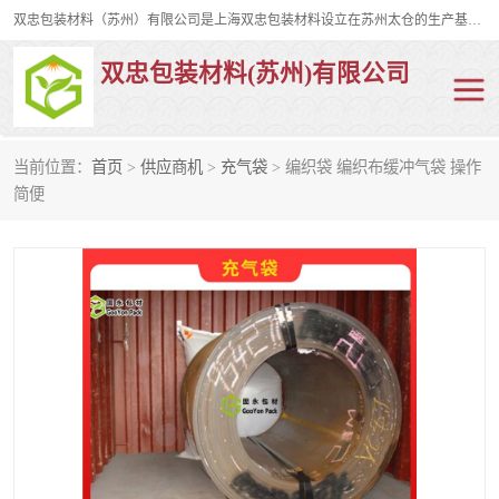
双忠包装材料（苏州）有限公司是上海双忠包装材料设立在苏州太仓的生产基地，占地约2万平米，产品主要有打孔缠绕膜，拉伸蜂窝纸，集装箱充气袋，滑托板，打包带，裹包网兜，防滑纸等箱体和托盘的运输和保护性包材。固永包材®，GooYon Pack®，是我们保护性包装材料的专属品牌。
双忠包装材料(苏州)有限公司
当前位置：
首页
>
供应商机
>
充气袋
> 编织袋 编织布缓冲气袋 操作
打孔缠绕膜
拉伸蜂窝纸
简便
裹包网兜
纤维打包带
防滑纸
充气袋
蜂窝纸
缠绕膜
打孔膜
托盘裹包网兜
托盘捆绑带