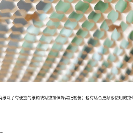
窝纸除了有便捷的纸箱装衬垫拉伸蜂窝纸套装；也有适合更频繁使用的拉
。