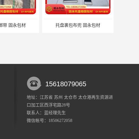
托盘裹包布兜 固永包材
15618079065
地址：江苏省 苏州 太仓市 太仓港再生资源进
口加工区西浮宅路28号
材料 固永包材
蔬菜透气运输固定 操作简便 固永包材
联系人：蓝经理
先生
微信帐号：18506272058