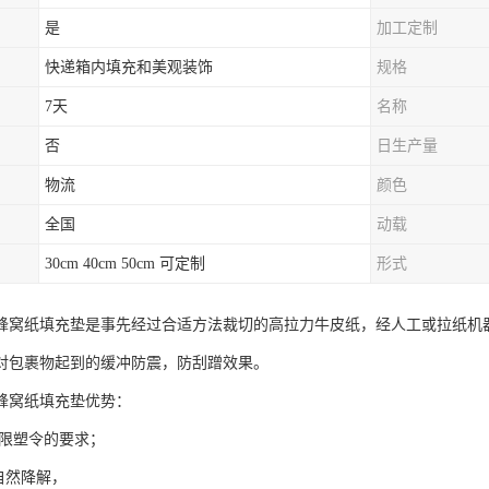
是
加工定制
快递箱内填充和美观装饰
规格
7天
名称
否
日生产量
物流
颜色
全国
动载
30cm 40cm 50cm 可定制
形式
蜂窝纸填充垫是事先经过合适方法裁切的高拉力牛皮纸，经人工或拉纸机
对包裹物起到的缓冲防震，防刮蹭效果。
蜂窝纸填充垫优势：
，限塑令的要求；
自然降解，