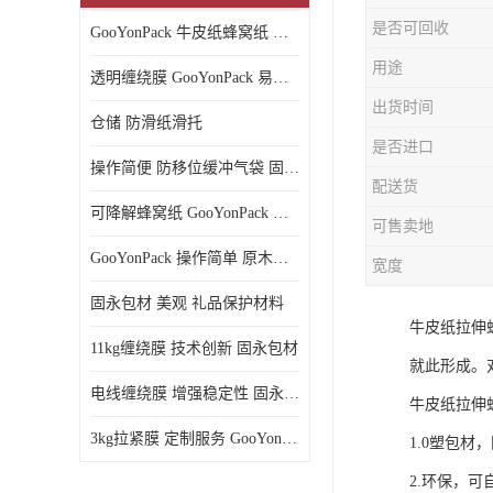
是否可回收
GooYonPack 牛皮纸蜂窝纸 循环使用
用途
透明缠绕膜 GooYonPack 易撕扯不残留
出货时间
仓储 防滑纸滑托
是否进口
操作简便 防移位缓冲气袋 固永包材
配送货
可降解蜂窝纸 GooYonPack 循环使用
可售卖地
GooYonPack 操作简单 原木浆蜂巢网格纸
宽度
固永包材 美观 礼品保护材料
牛皮纸拉伸
11kg缠绕膜 技术创新 固永包材
就此形成。
电线缠绕膜 增强稳定性 固永包材
牛皮纸拉伸
3kg拉紧膜 定制服务 GooYonPack
1.0塑包材
2.环保，可