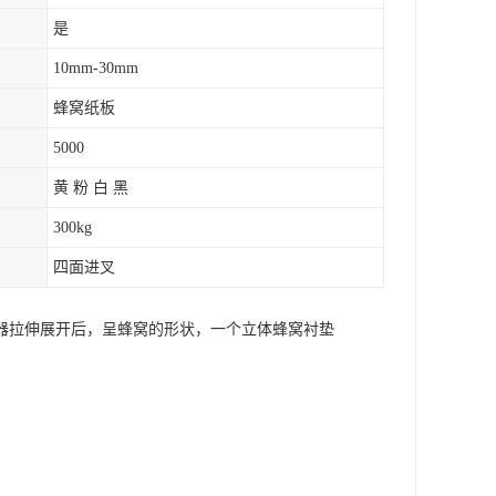
是
10mm-30mm
蜂窝纸板
5000
黄 粉 白 黑
300kg
四面进叉
器拉伸展开后，呈蜂窝的形状，一个立体蜂窝衬垫