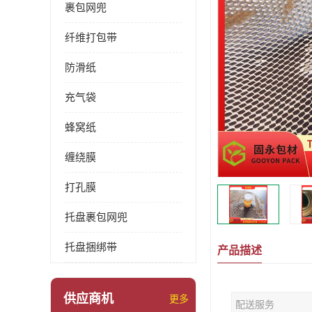
裹包网兜
纤维打包带
防滑纸
充气袋
蜂窝纸
缠绕膜
打孔膜
托盘裹包网兜
托盘捆绑带
产品描述
供应商机
更多
配送服务