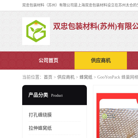
双忠包装材料(苏州)有限
公司首页
供应商机
当前位置：
首页
>
供应商机
>
蜂窝纸
> GooYonPack 蜂
产品分类
Product
打孔缠绕膜
拉伸蜂窝纸