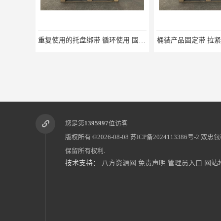
重复使用的托盘绑带 循环使用 固永包材
桶装产品固定带 拉紧力好 固永包材
您是第
1395997
位访客
版权所有 ©2026-08-08
苏ICP备2024113386号-2
双忠包
保留所有权利.
技术支持：
八方资源网
免责声明
管理员入口
网站
蔬菜透气运输固定
蜂巢网格纸如何包