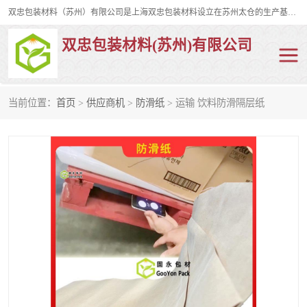
双忠包装材料（苏州）有限公司是上海双忠包装材料设立在苏州太仓的生产基地，占地约2万平米，产品主要有打孔缠绕膜，拉伸蜂窝纸，集装箱充气袋，滑托板，打包带，裹包网兜，防滑纸等箱体和托盘的运输和保护性包材。固永包材®，GooYon Pack®，是我们保护性包装材料的专属品牌。
双忠包装材料(苏州)有限公司
当前位置：
首页
>
供应商机
>
防滑纸
> 运输 饮料防滑隔层纸
打孔缠绕膜
拉伸蜂窝纸
裹包网兜
纤维打包带
防滑纸
充气袋
蜂窝纸
缠绕膜
打孔膜
托盘裹包网兜
托盘捆绑带