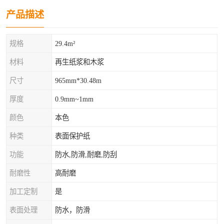
产品描述
规格
29.4m²
材料
再生纸浆和木浆
尺寸
965mm*30.48m
厚度
0.9mm~1mm
颜色
本色
种类
表面保护纸
功能
防水,防滑,耐磨,防刮
耐磨性
高耐磨
加工定制
是
表面处理
防水，防滑