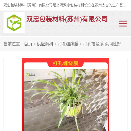
双忠包装材料（苏州）有限公司是上海双忠包装材料设立在苏州太仓的生产基地，占地约2万平米，产品主要有打孔缠绕膜，拉伸蜂窝纸，集装箱充气袋，滑托板，打包带，裹包网兜，防滑纸等箱体和托盘的运输和保护性包材。固永包材®，GooYon Pack®，是我们保护性包装材料的专属品牌。
双忠包装材料(苏州)有限公司
当前位置：
首页
>
供应商机
>
打孔缠绕膜
> 打孔拉紧膜 柔韧性好
打孔缠绕膜
拉伸蜂窝纸
裹包网兜
纤维打包带
防滑纸
充气袋
蜂窝纸
缠绕膜
打孔膜
托盘裹包网兜
托盘捆绑带