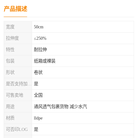
产品描述
宽度
50cm
拉伸度
≤250%
特性
耐拉伸
包装
纸箱或裸装
形状
卷状
是否支持加工定制
是
可售卖地
全国
用途
通风透气包裹货物 减少水汽
材质
lldpe
可否印LOG
是