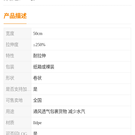
产品描述
宽度
50cm
拉伸度
≤250%
特性
耐拉伸
包装
纸箱或裸装
形状
卷状
是否支持加工定制
是
可售卖地
全国
用途
通风透气包裹货物 减少水汽
材质
lldpe
可否印LOG
是