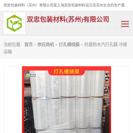
双忠包装材料（苏州）有限公司是上海双忠包装材料设立在苏州太仓的生产基地，占地约2万平米，产品主要有打孔缠绕膜，拉伸蜂窝纸，集装箱充气袋，滑托板，打包带，裹包网兜，防滑纸等箱体和托盘的运输和保护性包材。固永包材®，GooYon Pack®，是我们保护性包装材料的专属品牌。
双忠包装材料(苏州)有限公司
当前位置：
首页
>
供应商机
>
打孔缠绕膜
> 托盘防水汽打孔膜 冷链
打孔缠绕膜
拉伸蜂窝纸
运输
裹包网兜
纤维打包带
防滑纸
充气袋
蜂窝纸
缠绕膜
打孔膜
托盘裹包网兜
托盘捆绑带