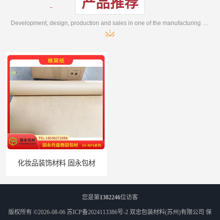
产品推荐
Development, design, production and sales in one of the manufacturing enterprises
品装饰材料 固永包材
蔬菜透气运输固定 操作简便 固永包材
您是第
1382246
位访客
版权所有 ©2026-08-06
苏ICP备2024113386号-2
双忠包装材料(苏州)有限公司
保