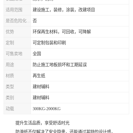
适用范围
建设施工，装修，涂装，改建项目
是否危险化学品
否
优势
环保再生材料，可回收，可降解
定制
可定制包装和印刷
可售卖地
全国
用途
防止施工地板损坏和工期延误
材质
再生纸
类型
建材辅料
类别
建材辅料
动载
300KG-2000KG
提升生活品质，享受舒适时光
防滑纸不仅解决了安全隐患，还能通过其特的设计感，