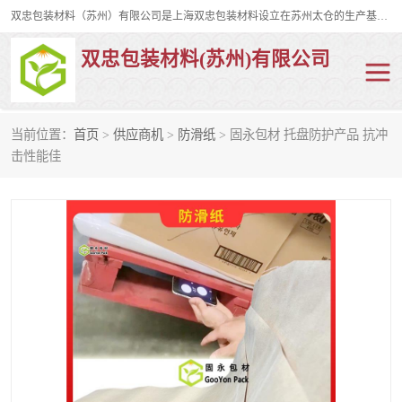
双忠包装材料（苏州）有限公司是上海双忠包装材料设立在苏州太仓的生产基地，占地约2万平米，产品主要有打孔缠绕膜，拉伸蜂窝纸，集装箱充气袋，滑托板，打包带，裹包网兜，防滑纸等箱体和托盘的运输和保护性包材。固永包材®，GooYon Pack®，是我们保护性包装材料的专属品牌。
双忠包装材料(苏州)有限公司
当前位置：
首页
>
供应商机
>
防滑纸
> 固永包材 托盘防护产品 抗冲
打孔缠绕膜
拉伸蜂窝纸
击性能佳
裹包网兜
纤维打包带
防滑纸
充气袋
蜂窝纸
缠绕膜
打孔膜
托盘裹包网兜
托盘捆绑带