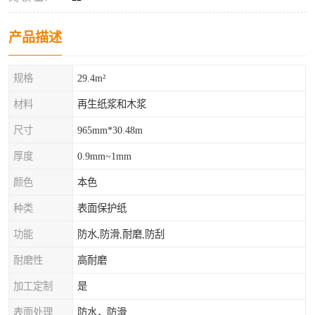
产品描述
规格
29.4m²
材料
再生纸浆和木浆
尺寸
965mm*30.48m
厚度
0.9mm~1mm
颜色
本色
种类
表面保护纸
功能
防水,防滑,耐磨,防刮
耐磨性
高耐磨
加工定制
是
表面处理
防水，防滑