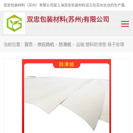
双忠包装材料（苏州）有限公司是上海双忠包装材料设立在苏州太仓的生产基地，占地约2万平米，产品主要有打孔缠绕膜，拉伸蜂窝纸，集装箱充气袋，滑托板，打包带，裹包网兜，防滑纸等箱体和托盘的运输和保护性包材。固永包材®，GooYon Pack®，是我们保护性包装材料的专属品牌。
双忠包装材料(苏州)有限公司
当前位置：
首页
>
供应商机
>
防滑纸
> 运输 塑料防滑垫 易于处理
打孔缠绕膜
拉伸蜂窝纸
裹包网兜
纤维打包带
防滑纸
充气袋
蜂窝纸
缠绕膜
打孔膜
托盘裹包网兜
托盘捆绑带