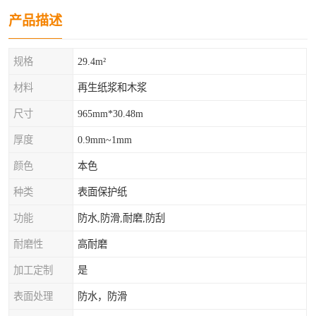
产品描述
规格
29.4m²
材料
再生纸浆和木浆
尺寸
965mm*30.48m
厚度
0.9mm~1mm
颜色
本色
种类
表面保护纸
功能
防水,防滑,耐磨,防刮
耐磨性
高耐磨
加工定制
是
表面处理
防水，防滑