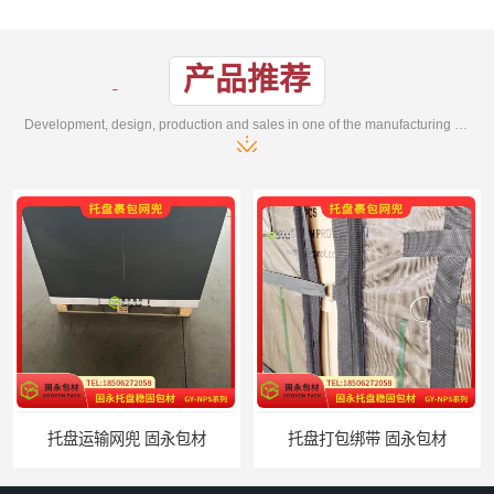
产品推荐
Development, design, production and sales in one of the manufacturing enterprises
托盘打包绑带 固永包材