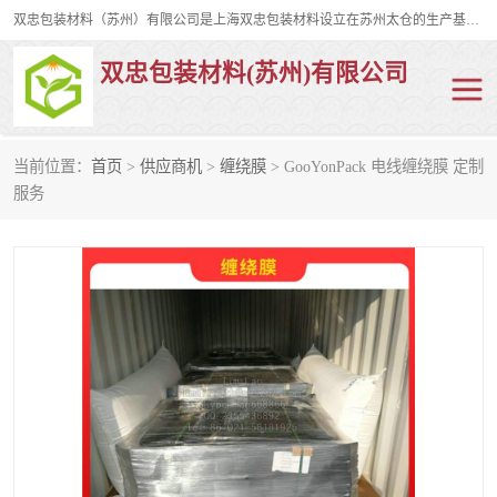
双忠包装材料（苏州）有限公司是上海双忠包装材料设立在苏州太仓的生产基地，占地约2万平米，产品主要有打孔缠绕膜，拉伸蜂窝纸，集装箱充气袋，滑托板，打包带，裹包网兜，防滑纸等箱体和托盘的运输和保护性包材。固永包材®，GooYon Pack®，是我们保护性包装材料的专属品牌。
双忠包装材料(苏州)有限公司
当前位置：
首页
>
供应商机
>
缠绕膜
> GooYonPack 电线缠绕膜 定制
打孔缠绕膜
拉伸蜂窝纸
服务
裹包网兜
纤维打包带
防滑纸
充气袋
蜂窝纸
缠绕膜
打孔膜
托盘裹包网兜
托盘捆绑带