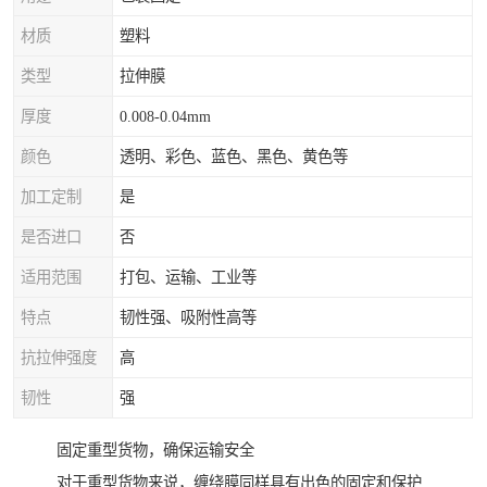
材质
塑料
类型
拉伸膜
厚度
0.008-0.04mm
颜色
透明、彩色、蓝色、黑色、黄色等
加工定制
是
是否进口
否
适用范围
打包、运输、工业等
特点
韧性强、吸附性高等
抗拉伸强度
高
韧性
强
固定重型货物，确保运输安全
对于重型货物来说，缠绕膜同样具有出色的固定和保护