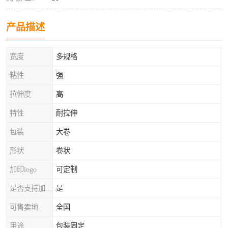
产品描述
宽度
多规格
粘性
强
拉伸度
高
特性
耐拉伸
包装
大卷
形状
卷状
加印logo
可定制
是否支持加工定制
是
可售卖地
全国
用途
包装固定