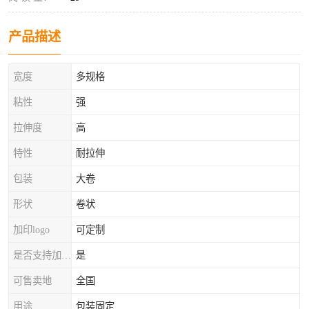
产品描述
宽度
多规格
粘性
强
拉伸度
高
特性
耐拉伸
包装
大卷
形状
卷状
加印logo
可定制
是否支持加工定制
是
可售卖地
全国
用途
包装固定