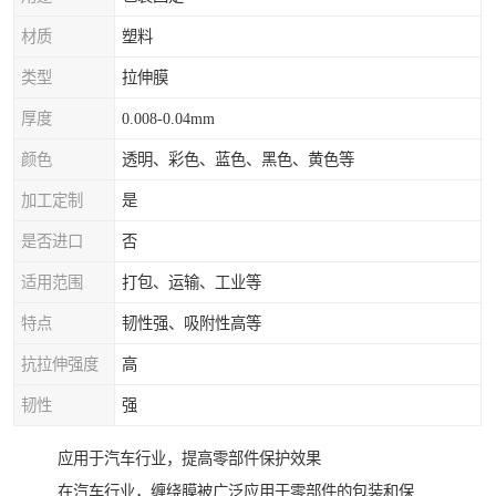
材质
塑料
类型
拉伸膜
厚度
0.008-0.04mm
颜色
透明、彩色、蓝色、黑色、黄色等
加工定制
是
是否进口
否
适用范围
打包、运输、工业等
特点
韧性强、吸附性高等
抗拉伸强度
高
韧性
强
应用于汽车行业，提高零部件保护效果
在汽车行业，缠绕膜被广泛应用于零部件的包装和保