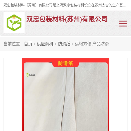
双忠包装材料（苏州）有限公司是上海双忠包装材料设立在苏州太仓的生产基地，占地约2万平米，产品主要有打孔缠绕膜，拉伸蜂窝纸，集装箱充气袋，滑托板，打包带，裹包网兜，防滑纸等箱体和托盘的运输和保护性包材。固永包材®，GooYon Pack®，是我们保护性包装材料的专属品牌。
双忠包装材料(苏州)有限公司
当前位置：
首页
>
供应商机
>
防滑纸
> 运输方便 产品防滑
打孔缠绕膜
拉伸蜂窝纸
裹包网兜
纤维打包带
防滑纸
充气袋
蜂窝纸
缠绕膜
打孔膜
托盘裹包网兜
托盘捆绑带