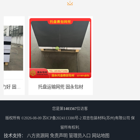
托盘运输网兜 固永包材
托盘打包绑带 固永包材
您是第
1403567
位访客
版权所有 ©2026-08-09
苏ICP备2024113386号-2
双忠包装材料(苏州)有限公司
保
留所有权利.
技术支持：
八方资源网
免责声明
管理员入口
网站地图