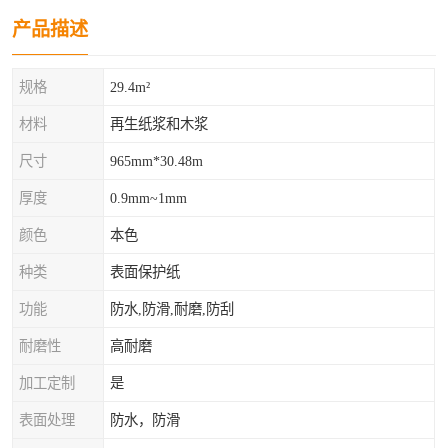
产品描述
规格
29.4m²
材料
再生纸浆和木浆
尺寸
965mm*30.48m
厚度
0.9mm~1mm
颜色
本色
种类
表面保护纸
功能
防水,防滑,耐磨,防刮
耐磨性
高耐磨
加工定制
是
表面处理
防水，防滑