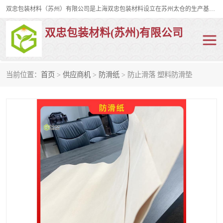
双忠包装材料（苏州）有限公司是上海双忠包装材料设立在苏州太仓的生产基地，占地约2万平米，产品主要有打孔缠绕膜，拉伸蜂窝纸，集装箱充气袋，滑托板，打包带，裹包网兜，防滑纸等箱体和托盘的运输和保护性包材。固永包材®，GooYon Pack®，是我们保护性包装材料的专属品牌。
双忠包装材料(苏州)有限公司
当前位置：
首页
>
供应商机
>
防滑纸
> 防止滑落 塑料防滑垫
打孔缠绕膜
拉伸蜂窝纸
裹包网兜
纤维打包带
防滑纸
充气袋
蜂窝纸
缠绕膜
打孔膜
托盘裹包网兜
托盘捆绑带