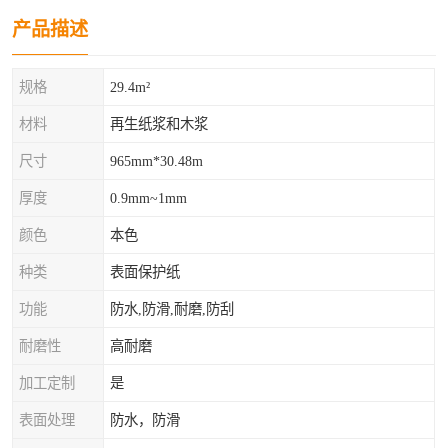
产品描述
规格
29.4m²
材料
再生纸浆和木浆
尺寸
965mm*30.48m
厚度
0.9mm~1mm
颜色
本色
种类
表面保护纸
功能
防水,防滑,耐磨,防刮
耐磨性
高耐磨
加工定制
是
表面处理
防水，防滑