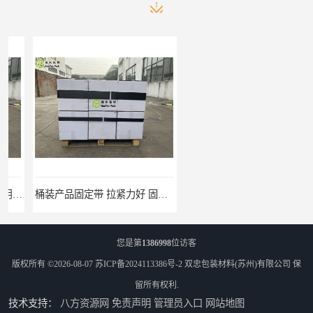
桶装产品固定带 拉紧力好 固永包材
托盘运输网兜 固永包材
您是第
1386998
位访客
版权所有 ©2026-08-07
苏ICP备2024113386号-2
双忠包装材料(苏州)有限公司
保
留所有权利.
技术支持：
八方资源网
免责声明
管理员入口
网站地图