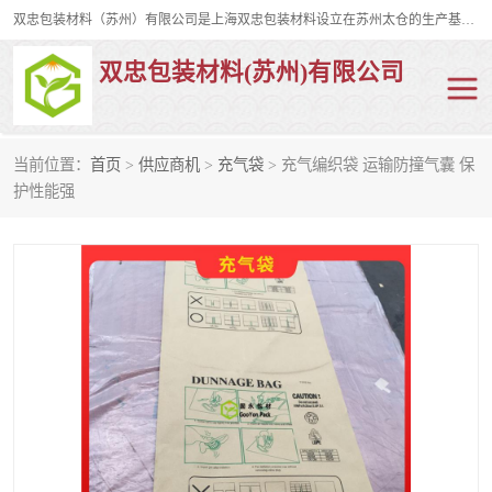
双忠包装材料（苏州）有限公司是上海双忠包装材料设立在苏州太仓的生产基地，占地约2万平米，产品主要有打孔缠绕膜，拉伸蜂窝纸，集装箱充气袋，滑托板，打包带，裹包网兜，防滑纸等箱体和托盘的运输和保护性包材。固永包材®，GooYon Pack®，是我们保护性包装材料的专属品牌。
双忠包装材料(苏州)有限公司
当前位置：
首页
>
供应商机
>
充气袋
> 充气编织袋 运输防撞气囊 保
打孔缠绕膜
拉伸蜂窝纸
护性能强
裹包网兜
纤维打包带
防滑纸
充气袋
蜂窝纸
缠绕膜
打孔膜
托盘裹包网兜
托盘捆绑带