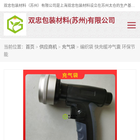
双忠包装材料（苏州）有限公司是上海双忠包装材料设立在苏州太仓的生产基地，占地约2万平米，产品主要有打孔缠绕膜，拉伸蜂窝纸，集装箱充气袋，滑托板，打包带，裹包网兜，防滑纸等箱体和托盘的运输和保护性包材。固永包材®，GooYon Pack®，是我们保护性包装材料的专属品牌。
双忠包装材料(苏州)有限公司
当前位置：
首页
>
供应商机
>
充气袋
> 编织袋 快充缓冲气囊 环保节
打孔缠绕膜
拉伸蜂窝纸
能
裹包网兜
纤维打包带
防滑纸
充气袋
蜂窝纸
缠绕膜
打孔膜
托盘裹包网兜
托盘捆绑带