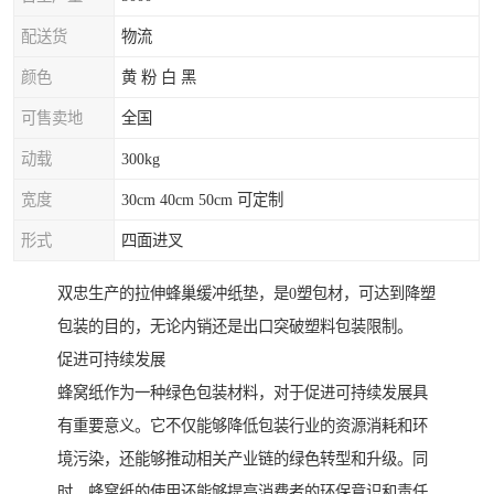
配送货
物流
颜色
黄 粉 白 黑
可售卖地
全国
动载
300kg
宽度
30cm 40cm 50cm 可定制
形式
四面进叉
双忠生产的拉伸蜂巢缓冲纸垫，是0塑包材，可达到降塑
包装的目的，无论内销还是出口突破塑料包装限制。
促进可持续发展
蜂窝纸作为一种绿色包装材料，对于促进可持续发展具
有重要意义。它不仅能够降低包装行业的资源消耗和环
境污染，还能够推动相关产业链的绿色转型和升级。同
时，蜂窝纸的使用还能够提高消费者的环保意识和责任