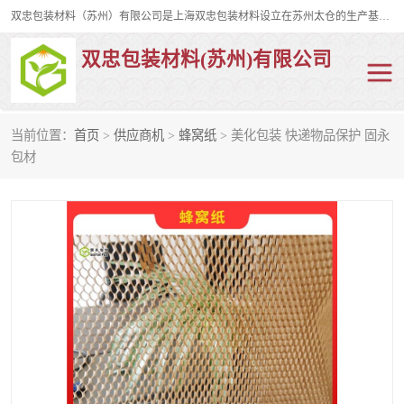
双忠包装材料（苏州）有限公司是上海双忠包装材料设立在苏州太仓的生产基地，占地约2万平米，产品主要有打孔缠绕膜，拉伸蜂窝纸，集装箱充气袋，滑托板，打包带，裹包网兜，防滑纸等箱体和托盘的运输和保护性包材。固永包材®，GooYon Pack®，是我们保护性包装材料的专属品牌。
双忠包装材料(苏州)有限公司
当前位置：
首页
>
供应商机
>
蜂窝纸
> 美化包装 快递物品保护 固永
打孔缠绕膜
拉伸蜂窝纸
包材
裹包网兜
纤维打包带
防滑纸
充气袋
蜂窝纸
缠绕膜
打孔膜
托盘裹包网兜
托盘捆绑带