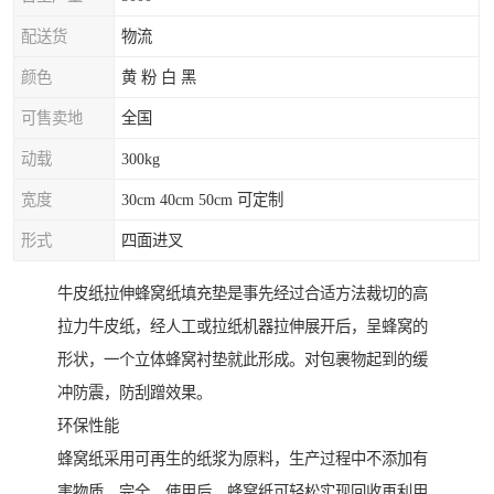
配送货
物流
颜色
黄 粉 白 黑
可售卖地
全国
动载
300kg
宽度
30cm 40cm 50cm 可定制
形式
四面进叉
牛皮纸拉伸蜂窝纸填充垫是事先经过合适方法裁切的高
拉力牛皮纸，经人工或拉纸机器拉伸展开后，呈蜂窝的
形状，一个立体蜂窝衬垫就此形成。对包裹物起到的缓
冲防震，防刮蹭效果。
环保性能
蜂窝纸采用可再生的纸浆为原料，生产过程中不添加有
害物质，完全。使用后，蜂窝纸可轻松实现回收再利用