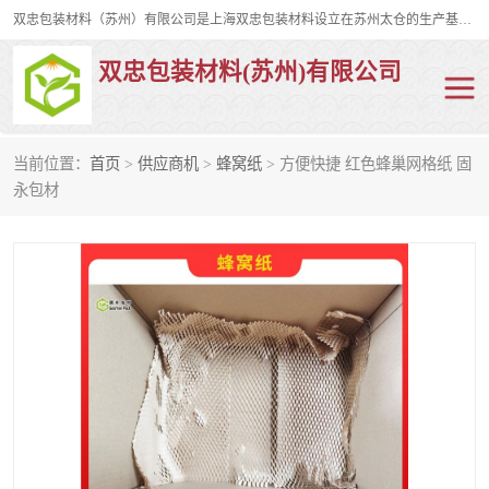
双忠包装材料（苏州）有限公司是上海双忠包装材料设立在苏州太仓的生产基地，占地约2万平米，产品主要有打孔缠绕膜，拉伸蜂窝纸，集装箱充气袋，滑托板，打包带，裹包网兜，防滑纸等箱体和托盘的运输和保护性包材。固永包材®，GooYon Pack®，是我们保护性包装材料的专属品牌。
双忠包装材料(苏州)有限公司
当前位置：
首页
>
供应商机
>
蜂窝纸
> 方便快捷 红色蜂巢网格纸 固
打孔缠绕膜
拉伸蜂窝纸
永包材
裹包网兜
纤维打包带
防滑纸
充气袋
蜂窝纸
缠绕膜
打孔膜
托盘裹包网兜
托盘捆绑带