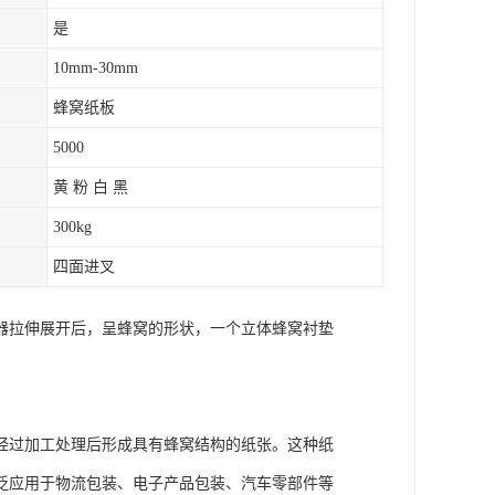
是
10mm-30mm
蜂窝纸板
5000
黄 粉 白 黑
300kg
四面进叉
器拉伸展开后，呈蜂窝的形状，一个立体蜂窝衬垫
经过加工处理后形成具有蜂窝结构的纸张。这种纸
泛应用于物流包装、电子产品包装、汽车零部件等