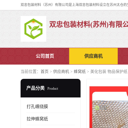
双忠包装材料(苏州)有限
公司首页
供应商机
当前位置：
首页
>
供应商机
>
蜂窝纸
> 美化包装 物品保护纸 Go
产品分类
Product
打孔缠绕膜
拉伸蜂窝纸