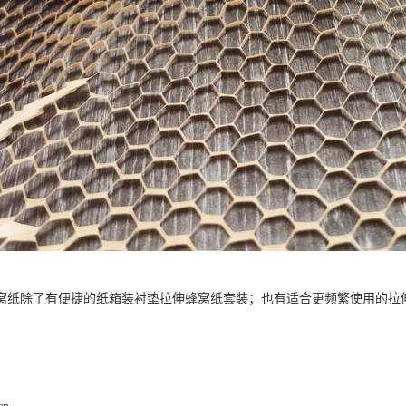
窝纸除了有便捷的纸箱装衬垫拉伸蜂窝纸套装；也有适合更频繁使用的拉
。