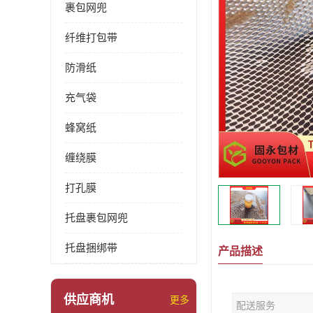
裹包网兜
纤维打包带
防滑纸
充气袋
蜂窝纸
缠绕膜
打孔膜
托盘裹包网兜
托盘捆绑带
产品描述
供应商机
更多
配送服务