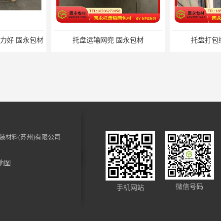
兜 固永包材
托盘打包绑带 固永包材
托盘裹
装材料(苏州)有限公司
地图
裹 固永包材
电动蜂窝纸拉伸机 固永包材
化妆品装饰
微信号码
手机网站