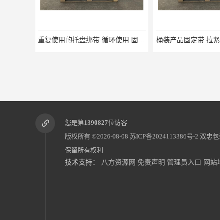
重复使用的托盘绑带 循环使用 固永包材
桶装产品固定带 拉紧力好 固永包材
托盘运输网
您是第
1390827
位访客
版权所有 ©2026-08-08
苏ICP备2024113386号-2
双忠包
保留所有权利.
技术支持：
八方资源网
免责声明
管理员入口
网站
蔬菜透气运输固定
蜂巢网格纸如何包