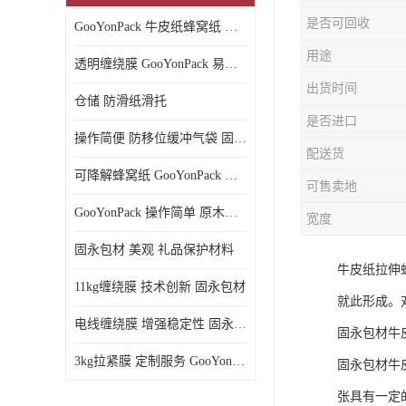
是否可回收
GooYonPack 牛皮纸蜂窝纸 循环使用
用途
透明缠绕膜 GooYonPack 易撕扯不残留
出货时间
仓储 防滑纸滑托
是否进口
操作简便 防移位缓冲气袋 固永包材
配送货
可降解蜂窝纸 GooYonPack 循环使用
可售卖地
GooYonPack 操作简单 原木浆蜂巢网格纸
宽度
固永包材 美观 礼品保护材料
牛皮纸拉伸
11kg缠绕膜 技术创新 固永包材
就此形成。
电线缠绕膜 增强稳定性 固永包材
固永包材牛
3kg拉紧膜 定制服务 GooYonPack
固永包材牛
张具有一定