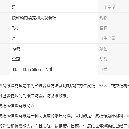
是
加工定制
快递箱内填充和美观装饰
规格
7天
名称
否
日生产量
物流
颜色
全国
动载
30cm 40cm 50cm 可定制
形式
蜂窝纸填充垫是事先经过合适方法裁切的高拉力牛皮纸，经人工或拉纸机
对包裹物起到的缓冲防震，防刮蹭效果。
皮纸拉伸蜂窝纸简介
皮纸拉伸蜂窝纸是一种高强度的纸质材料，采用的是牛皮纸作为原材料，
的弹性和抗震能力，而且质轻、易携带。目前，牛皮纸拉伸蜂窝纸已经广