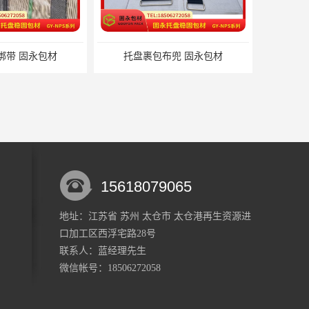
包布兜 固永包材
15618079065
地址：江苏省 苏州 太仓市 太仓港再生资源进
口加工区西浮宅路28号
材料 固永包材
蔬菜透气运输固定 操作简便 固永包材
联系人：蓝经理
先生
微信帐号：18506272058