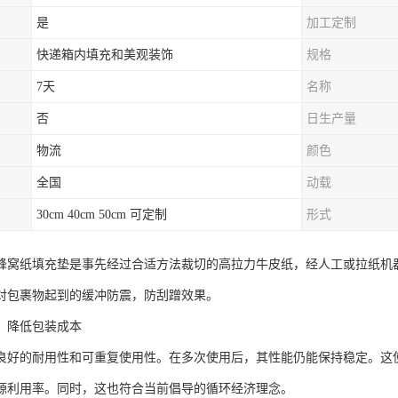
是
加工定制
快递箱内填充和美观装饰
规格
7天
名称
否
日生产量
物流
颜色
全国
动载
30cm 40cm 50cm 可定制
形式
蜂窝纸填充垫是事先经过合适方法裁切的高拉力牛皮纸，经人工或拉纸机
对包裹物起到的缓冲防震，防刮蹭效果。
，降低包装成本
良好的耐用性和可重复使用性。在多次使用后，其性能仍能保持稳定。这
源利用率。同时，这也符合当前倡导的循环经济理念。