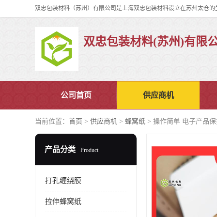
双忠包装材料(苏州)有限
公司首页
供应商机
当前位置：
首页
>
供应商机
>
蜂窝纸
> 操作简单 电子产品保护材
产品分类
Product
打孔缠绕膜
拉伸蜂窝纸