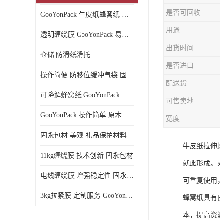
是否可回收
GooYonPack 牛皮纸蜂窝纸 循环使用
用途
透明缠绕膜 GooYonPack 易撕扯不残留
出货时间
仓储 防滑纸滑托
是否进口
操作简便 防移位缓冲气袋 固永包材
配送货
可降解蜂窝纸 GooYonPack 循环使用
可售卖地
GooYonPack 操作简单 原木浆蜂巢网格纸
宽度
固永包材 美观 礼品保护材料
牛皮纸拉伸
11kg缠绕膜 技术创新 固永包材
就此形成。
电线缠绕膜 增强稳定性 固永包材
可重复使用
3kg拉紧膜 定制服务 GooYonPack
蜂窝纸具有
本，提高资