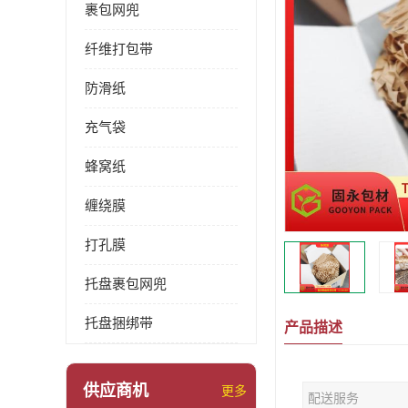
裹包网兜
纤维打包带
防滑纸
充气袋
蜂窝纸
缠绕膜
打孔膜
托盘裹包网兜
托盘捆绑带
产品描述
供应商机
更多
配送服务