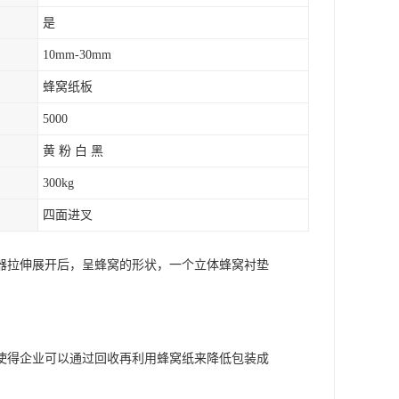
是
10mm-30mm
蜂窝纸板
5000
黄 粉 白 黑
300kg
四面进叉
器拉伸展开后，呈蜂窝的形状，一个立体蜂窝衬垫
使得企业可以通过回收再利用蜂窝纸来降低包装成