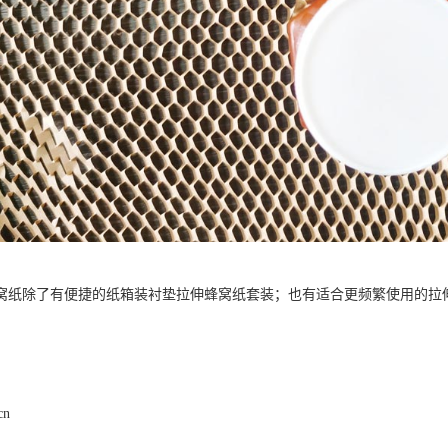
窝纸除了有便捷的纸箱装衬垫拉伸蜂窝纸套装；也有适合更频繁使用的拉
。
cn