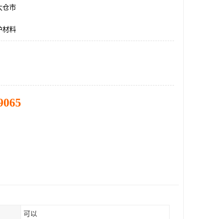
太仓市
护材料
9065
可以