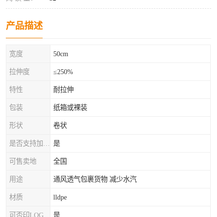
产品描述
宽度
50cm
拉伸度
≤250%
特性
耐拉伸
包装
纸箱或裸装
形状
卷状
是否支持加工定制
是
可售卖地
全国
用途
通风透气包裹货物 减少水汽
材质
lldpe
可否印LOG
是