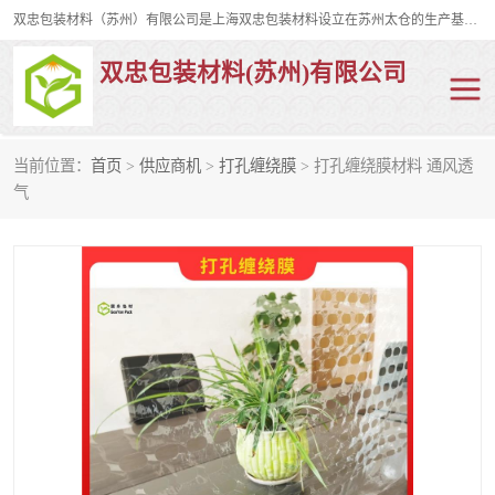
双忠包装材料（苏州）有限公司是上海双忠包装材料设立在苏州太仓的生产基地，占地约2万平米，产品主要有打孔缠绕膜，拉伸蜂窝纸，集装箱充气袋，滑托板，打包带，裹包网兜，防滑纸等箱体和托盘的运输和保护性包材。固永包材®，GooYon Pack®，是我们保护性包装材料的专属品牌。
双忠包装材料(苏州)有限公司
当前位置：
首页
>
供应商机
>
打孔缠绕膜
> 打孔缠绕膜材料 通风透
打孔缠绕膜
拉伸蜂窝纸
气
裹包网兜
纤维打包带
防滑纸
充气袋
蜂窝纸
缠绕膜
打孔膜
托盘裹包网兜
托盘捆绑带