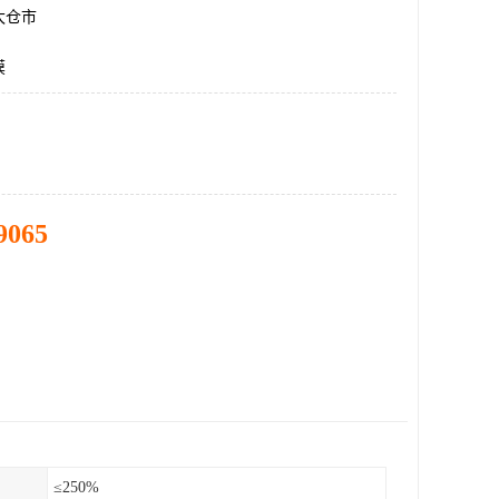
太仓市
膜
9065
≤250%