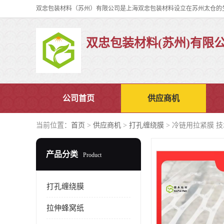
双忠包装材料(苏州)有限
公司首页
供应商机
当前位置：
首页
>
供应商机
>
打孔缠绕膜
> 冷链用拉紧膜 
产品分类
Product
打孔缠绕膜
拉伸蜂窝纸