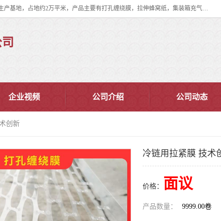
双忠包装材料（苏州）有限公司是上海双忠包装材料设立在苏州太仓的生产基地，占地约2万平米，产品主要有打孔缠绕膜，拉伸蜂窝纸，集装箱充气袋，滑托板，打包带，裹包网兜，防滑纸等箱体和托盘的运输和保护性包材。固永包材®，GooYon Pack®，是我们保护性包装材料的专属品牌。
公司
企业视频
公司介绍
公司动态
技术创新
冷链用拉紧膜 技术
面议
价格：
产品数量：
9999.00卷