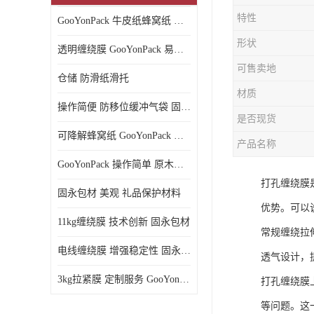
特性
GooYonPack 牛皮纸蜂窝纸 循环使用
形状
透明缠绕膜 GooYonPack 易撕扯不残留
可售卖地
仓储 防滑纸滑托
材质
操作简便 防移位缓冲气袋 固永包材
是否现货
可降解蜂窝纸 GooYonPack 循环使用
产品名称
GooYonPack 操作简单 原木浆蜂巢网格纸
打孔缠绕膜
固永包材 美观 礼品保护材料
优势。可以
11kg缠绕膜 技术创新 固永包材
常规缠绕拉
电线缠绕膜 增强稳定性 固永包材
透气设计，
3kg拉紧膜 定制服务 GooYonPack
打孔缠绕膜
等问题。这