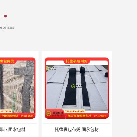
erprises
材
托盘裹包布兜 固永包材