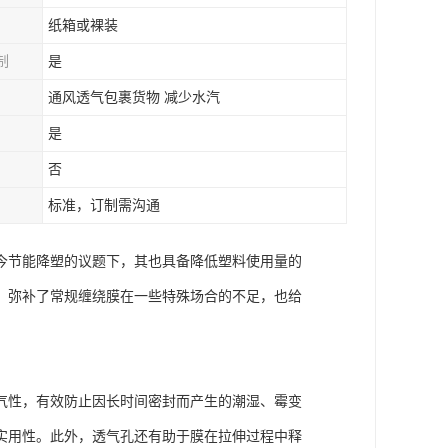
纸箱或裸装
制
是
通风透气包裹货物 减少水汽
是
否
标准，订制需沟通
今节能降塑的议题下，其也具备降低塑料使用量的
。弥补了常规缠绕膜在一些特殊场合的不足，也给
气性，有效防止因长时间密封而产生的潮湿、霉变
实用性。此外，透气孔还有助于膜在拉伸过程中释