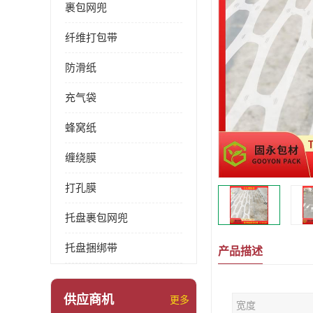
裹包网兜
纤维打包带
防滑纸
充气袋
蜂窝纸
缠绕膜
打孔膜
托盘裹包网兜
托盘捆绑带
产品描述
供应商机
更多
宽度