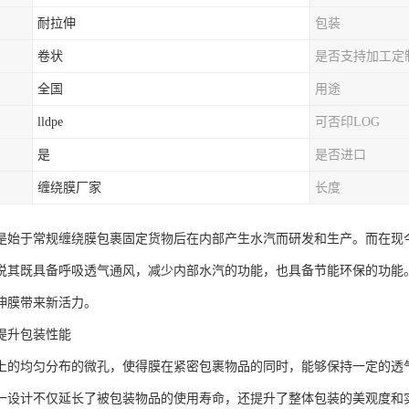
耐拉伸
包装
卷状
是否支持加工定
全国
用途
lldpe
可否印LOG
是
是否进口
缠绕膜厂家
长度
是始于常规缠绕膜包裹固定货物后在内部产生水汽而研发和生产。而在现
说其既具备呼吸透气通风，减少内部水汽的功能，也具备节能环保的功能
伸膜带来新活力。
提升包装性能
上的均匀分布的微孔，使得膜在紧密包裹物品的同时，能够保持一定的透
一设计不仅延长了被包装物品的使用寿命，还提升了整体包装的美观度和