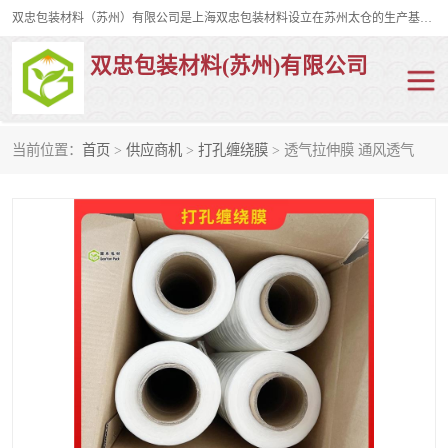
双忠包装材料（苏州）有限公司是上海双忠包装材料设立在苏州太仓的生产基地，占地约2万平米，产品主要有打孔缠绕膜，拉伸蜂窝纸，集装箱充气袋，滑托板，打包带，裹包网兜，防滑纸等箱体和托盘的运输和保护性包材。固永包材®，GooYon Pack®，是我们保护性包装材料的专属品牌。
双忠包装材料(苏州)有限公司
当前位置：
首页
>
供应商机
>
打孔缠绕膜
> 透气拉伸膜 通风透气
打孔缠绕膜
拉伸蜂窝纸
裹包网兜
纤维打包带
防滑纸
充气袋
蜂窝纸
缠绕膜
打孔膜
托盘裹包网兜
托盘捆绑带