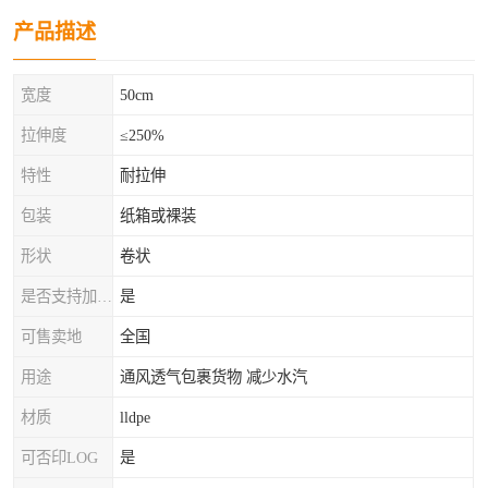
产品描述
宽度
50cm
拉伸度
≤250%
特性
耐拉伸
包装
纸箱或裸装
形状
卷状
是否支持加工定制
是
可售卖地
全国
用途
通风透气包裹货物 减少水汽
材质
lldpe
可否印LOG
是