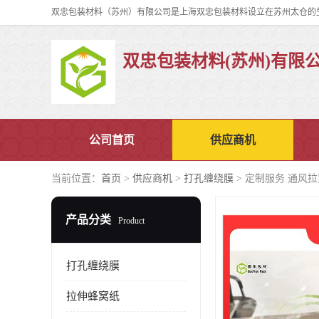
双忠包装材料(苏州)有限
公司首页
供应商机
当前位置：
首页
>
供应商机
>
打孔缠绕膜
> 定制服务 通风
产品分类
Product
打孔缠绕膜
拉伸蜂窝纸