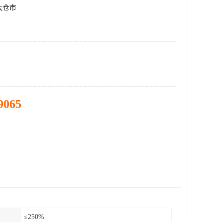
太仓市
9065
≤250%