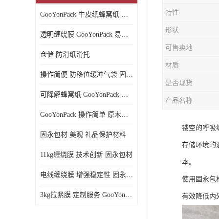
特性
GooYonPack 牛皮纸蜂窝纸 循环使用
形状
透明缠绕膜 GooYonPack 易撕扯不残留
可售卖地
仓储 防滑纸滑托
材质
操作简便 防移位缓冲气袋 固永包材
是否现货
可降解蜂窝纸 GooYonPack 循环使用
产品名称
GooYonPack 操作简单 原木浆蜂巢网格纸
镂空的呼吸
固永包材 美观 礼品保护材料
存储环境的
11kg缠绕膜 技术创新 固永包材
本。
电线缠绕膜 增强稳定性 固永包材
使用固永包
3kg拉紧膜 定制服务 GooYonPack
有效降低内