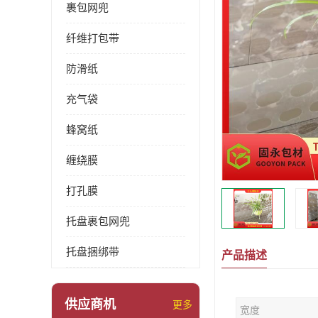
裹包网兜
纤维打包带
防滑纸
充气袋
蜂窝纸
缠绕膜
打孔膜
托盘裹包网兜
托盘捆绑带
产品描述
供应商机
更多
宽度