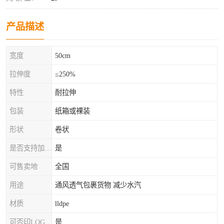
产品描述
宽度
50cm
拉伸度
≤250%
特性
耐拉伸
包装
纸箱或裸装
形状
卷状
是否支持加工定制
是
可售卖地
全国
用途
通风透气包裹货物 减少水汽
材质
lldpe
可否印LOG
是