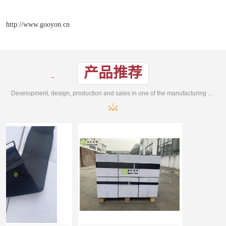
http://www.gooyon.cn
产品推荐
Development, design, production and sales in one of the manufacturing enterprises