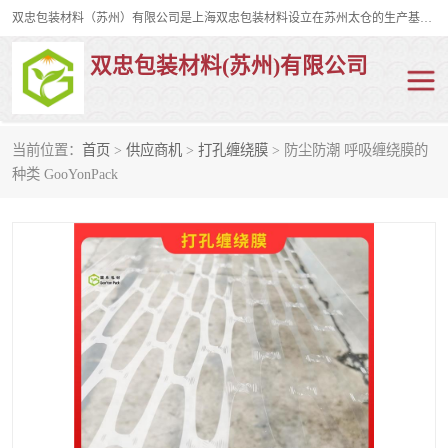
双忠包装材料（苏州）有限公司是上海双忠包装材料设立在苏州太仓的生产基地，占地约2万平米，产品主要有打孔缠绕膜，拉伸蜂窝纸，集装箱充气袋，滑托板，打包带，裹包网兜，防滑纸等箱体和托盘的运输和保护性包材。固永包材®，GooYon Pack®，是我们保护性包装材料的专属品牌。
双忠包装材料(苏州)有限公司
当前位置：
首页
>
供应商机
>
打孔缠绕膜
> 防尘防潮 呼吸缠绕膜的
打孔缠绕膜
拉伸蜂窝纸
种类 GooYonPack
裹包网兜
纤维打包带
防滑纸
充气袋
蜂窝纸
缠绕膜
打孔膜
托盘裹包网兜
托盘捆绑带