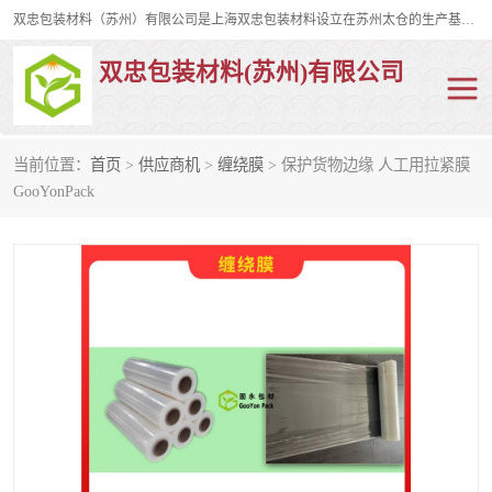
双忠包装材料（苏州）有限公司是上海双忠包装材料设立在苏州太仓的生产基地，占地约2万平米，产品主要有打孔缠绕膜，拉伸蜂窝纸，集装箱充气袋，滑托板，打包带，裹包网兜，防滑纸等箱体和托盘的运输和保护性包材。固永包材®，GooYon Pack®，是我们保护性包装材料的专属品牌。
双忠包装材料(苏州)有限公司
当前位置：
首页
>
供应商机
>
缠绕膜
> 保护货物边缘 人工用拉紧膜
打孔缠绕膜
拉伸蜂窝纸
GooYonPack
裹包网兜
纤维打包带
防滑纸
充气袋
蜂窝纸
缠绕膜
打孔膜
托盘裹包网兜
托盘捆绑带