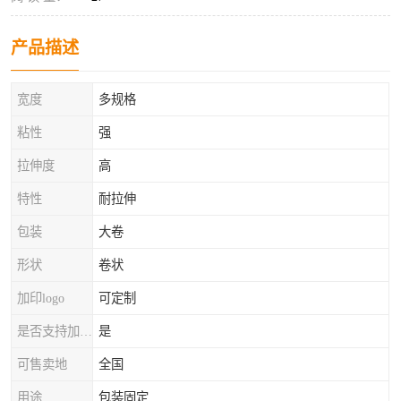
产品描述
宽度
多规格
粘性
强
拉伸度
高
特性
耐拉伸
包装
大卷
形状
卷状
加印logo
可定制
是否支持加工定制
是
可售卖地
全国
用途
包装固定