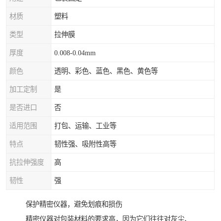
材质
塑料
类型
拉伸膜
厚度
0.008-0.04mm
颜色
透明、彩色、蓝色、黑色、黄色等
加工定制
是
是否进口
否
适用范围
打包、运输、工业等
特点
韧性强、吸附性高等
抗拉伸强度
高
韧性
强
保护精密仪器，避免划痕和损伤
精密仪器对包装材料的要求高，因为它们往往对灰尘、