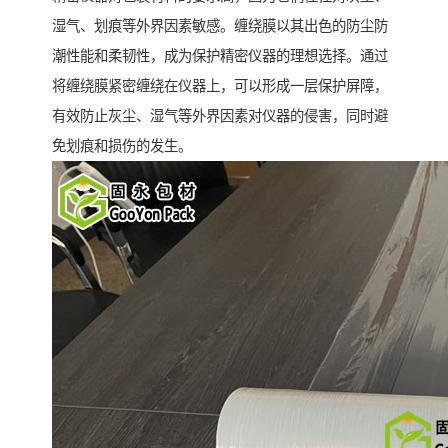
湿气、划痕等外界因素敏感。缠绕膜以其出色的防尘防
潮性能和柔韧性，成为保护精密仪器的理想选择。通过
将缠绕膜紧密缠绕在仪器上，可以形成一层保护屏障，
有效防止灰尘、湿气等外界因素对仪器的侵害，同时避
免划痕和损伤的发生。