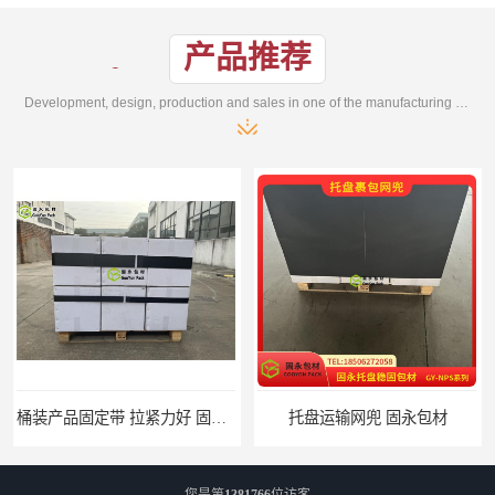
产品推荐
Development, design, production and sales in one of the manufacturing enterprises
固永包材
托盘运输网兜 固永包材
您是第
1381766
位访客