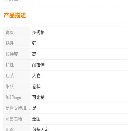
产品描述
宽度
多规格
粘性
强
拉伸度
高
特性
耐拉伸
包装
大卷
形状
卷状
加印logo
可定制
是否支持加工定制
是
可售卖地
全国
用途
包装固定