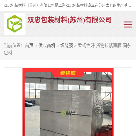
双忠包装材料（苏州）有限公司是上海双忠包装材料设立在苏州太仓的生产基地，占地约2万平米，产品主要有打孔缠绕膜，拉伸蜂窝纸，集装箱充气袋，滑托板，打包带，裹包网兜，防滑纸等箱体和托盘的运输和保护性包材。固永包材®，GooYon Pack®，是我们保护性包装材料的专属品牌。
双忠包装材料(苏州)有限公司
当前位置：
首页
>
供应商机
>
缠绕膜
> 柔韧性好 货物拉紧薄膜 固永
打孔缠绕膜
拉伸蜂窝纸
包材
裹包网兜
纤维打包带
防滑纸
充气袋
蜂窝纸
缠绕膜
打孔膜
托盘裹包网兜
托盘捆绑带