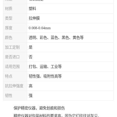
材质
塑料
类型
拉伸膜
厚度
0.008-0.04mm
颜色
透明、彩色、蓝色、黑色、黄色等
加工定制
是
是否进口
否
适用范围
打包、运输、工业等
特点
韧性强、吸附性高等
抗拉伸强度
高
韧性
强
保护精密仪器，避免划痕和损伤
精密仪器对包装材料的要求高，因为它们往往对灰尘、