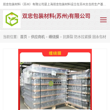
双忠包装材料（苏州）有限公司是上海双忠包装材料设立在苏州太仓的生产基地，占地约2万平米，产品主要有打孔缠绕膜，拉伸蜂窝纸，集装箱充气袋，滑托板，打包带，裹包网兜，防滑纸等箱体和托盘的运输和保护性包材。固永包材®，GooYon Pack®，是我们保护性包装材料的专属品牌。
双忠包装材料(苏州)有限公司
当前位置：
首页
>
供应商机
>
缠绕膜
> 抗撕裂 防水拉紧膜 固永包材
打孔缠绕膜
拉伸蜂窝纸
裹包网兜
纤维打包带
防滑纸
充气袋
蜂窝纸
缠绕膜
打孔膜
托盘裹包网兜
托盘捆绑带