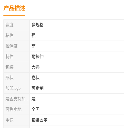
产品描述
宽度
多规格
粘性
强
拉伸度
高
特性
耐拉伸
包装
大卷
形状
卷状
加印logo
可定制
是否支持加工定制
是
可售卖地
全国
用途
包装固定