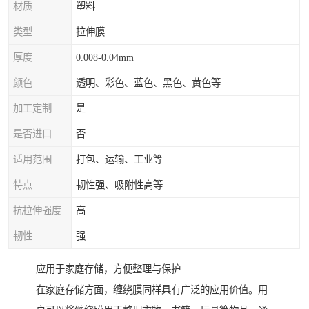
材质
塑料
类型
拉伸膜
厚度
0.008-0.04mm
颜色
透明、彩色、蓝色、黑色、黄色等
加工定制
是
是否进口
否
适用范围
打包、运输、工业等
特点
韧性强、吸附性高等
抗拉伸强度
高
韧性
强
应用于家庭存储，方便整理与保护
在家庭存储方面，缠绕膜同样具有广泛的应用价值。用