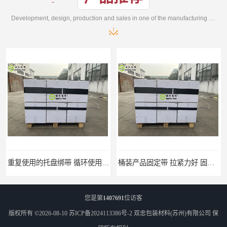
Development, design, production and sales in one of the manufacturing enterprises
重复使用的托盘绑带 循环使用 固永包材
桶装产品固定带 拉紧力好 固永包材
您是第
1407691
位访客
版权所有 ©2026-08-10
苏ICP备2024113386号-2
双忠包装材料(苏州)有限公司
保