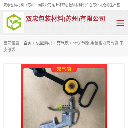
双忠包装材料（苏州）有限公司是上海双忠包装材料设立在苏州太仓的生产基地，占地约2万平米，产品主要有打孔缠绕膜，拉伸蜂窝纸，集装箱充气袋，滑托板，打包带，裹包网兜，防滑纸等箱体和托盘的运输和保护性包材。固永包材®，GooYon Pack®，是我们保护性包装材料的专属品牌。
双忠包装材料(苏州)有限公司
当前位置：
首页
>
供应商机
>
充气袋
> 环保节能 集装箱填充气袋 牛
打孔缠绕膜
拉伸蜂窝纸
皮纸袋
裹包网兜
纤维打包带
防滑纸
充气袋
蜂窝纸
缠绕膜
打孔膜
托盘裹包网兜
托盘捆绑带