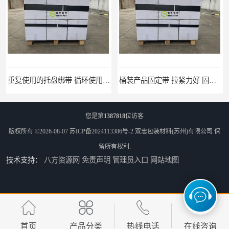
桶装产品固定带 拉紧力好 固永包材
托盘运输网兜 固永包材
您是第
1387818
位访客
版权所有 ©2026-08-07
苏ICP备2024113386号-2
双忠包装材料(苏州)有限公司
保
留所有权利.
技术支持：
八方资源网
免责声明
管理员入口
网站地图
托盘打包绑带 固永包材
托盘裹包布兜 固永包材
首页
产品分类
热线电话
在线咨询