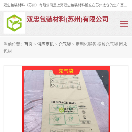
双忠包装材料（苏州）有限公司是上海双忠包装材料设立在苏州太仓的生产基地，占地约2万平米，产品主要有打孔缠绕膜，拉伸蜂窝纸，集装箱充气袋，滑托板，打包带，裹包网兜，防滑纸等箱体和托盘的运输和保护性包材。固永包材®，GooYon Pack®，是我们保护性包装材料的专属品牌。
双忠包装材料(苏州)有限公司
当前位置：
首页
>
供应商机
>
充气袋
> 定制化服务 橡胶充气袋 固永
打孔缠绕膜
拉伸蜂窝纸
包材
裹包网兜
纤维打包带
防滑纸
充气袋
蜂窝纸
缠绕膜
打孔膜
托盘裹包网兜
托盘捆绑带