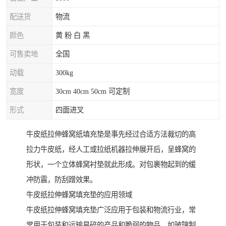
配送货
物流
颜色
黄 粉 白 黑
可售卖地
全国
动载
300kg
宽度
30cm 40cm 50cm 可定制
形式
四面进叉
牛皮纸拉伸蜂窝纸填充垫是事先经过合适方法裁切的高
拉力牛皮纸，经人工或拉纸机器拉伸展开后，呈蜂窝的
形状，一个立体蜂窝衬垫就此形成。对包裹物起到的缓
冲防震，防刮蹭效果。
牛皮纸拉伸蜂窝填充垫的应用领域
牛皮纸拉伸蜂窝填充垫广泛应用于包装和物流行业，常
常用于包装和运输易碎的产品和脆弱的物品，如玻璃制