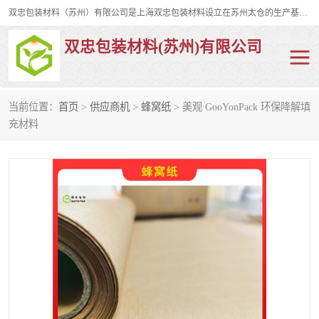
双忠包装材料（苏州）有限公司是上海双忠包装材料设立在苏州太仓的生产基地，占地约2万平米，产品主要有打孔缠绕膜，拉伸蜂窝纸，集装箱充气袋，滑托板，打包带，裹包网兜，防滑纸等箱体和托盘的运输和保护性包材。固永包材®，GooYon Pack®，是我们保护性包装材料的专属品牌。
双忠包装材料(苏州)有限公司
当前位置：
首页
>
供应商机
>
蜂窝纸
> 美观 GooYonPack 环保降解填
打孔缠绕膜
拉伸蜂窝纸
充材料
裹包网兜
纤维打包带
防滑纸
充气袋
蜂窝纸
缠绕膜
打孔膜
托盘裹包网兜
托盘捆绑带