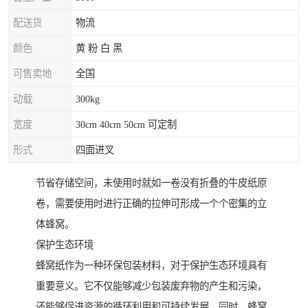
配送货
物流
颜色
黄 粉 白 黑
可售卖地
全国
动载
300kg
宽度
30cm 40cm 50cm 可定制
形式
四面进叉
节省存储空间，未使用时就如一卷没有折叠的牛皮纸原
卷，需要使用时进行正确的拉伸可形成一个个密集的立
体蜂窝。
保护生态环境
蜂窝纸作为一种环保包装材料，对于保护生态环境具有
重要意义。它不仅能够减少包装废弃物的产生和污染，
还能够促进资源的循环利用和可持续发展。同时，蜂窝