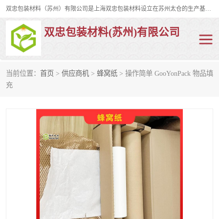
双忠包装材料（苏州）有限公司是上海双忠包装材料设立在苏州太仓的生产基地，占地约2万平米，产品主要有打孔缠绕膜，拉伸蜂窝纸，集装箱充气袋，滑托板，打包带，裹包网兜，防滑纸等箱体和托盘的运输和保护性包材。固永包材®，GooYon Pack®，是我们保护性包装材料的专属品牌。
双忠包装材料(苏州)有限公司
当前位置：
首页
>
供应商机
>
蜂窝纸
> 操作简单 GooYonPack 物品填
打孔缠绕膜
拉伸蜂窝纸
充
裹包网兜
纤维打包带
防滑纸
充气袋
蜂窝纸
缠绕膜
打孔膜
托盘裹包网兜
托盘捆绑带