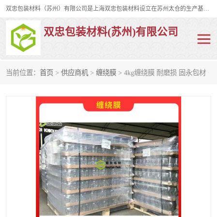
双忠包装材料（苏州）有限公司是上海双忠包装材料设立在苏州太仓的生产基地，占地约2万平米，产品主要有打孔缠绕膜，拉伸蜂窝纸，集装箱充气袋，滑托板，打包带，裹包网兜，防滑纸等箱体和托盘的运输和保护性包材。固永包材®，GooYon Pack®，是我们保护性包装材料的专属品牌。
双忠包装材料(苏州)有限公司
当前位置：
首页
>
供应商机
>
缠绕膜
> 4kg缠绕膜 耐磨损 固永包材
打孔缠绕膜
拉伸蜂窝纸
裹包网兜
纤维打包带
防滑纸
充气袋
蜂窝纸
缠绕膜
打孔膜
托盘裹包网兜
托盘捆绑带