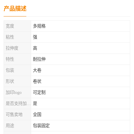
产品描述
宽度
多规格
粘性
强
拉伸度
高
特性
耐拉伸
包装
大卷
形状
卷状
加印logo
可定制
是否支持加工定制
是
可售卖地
全国
用途
包装固定