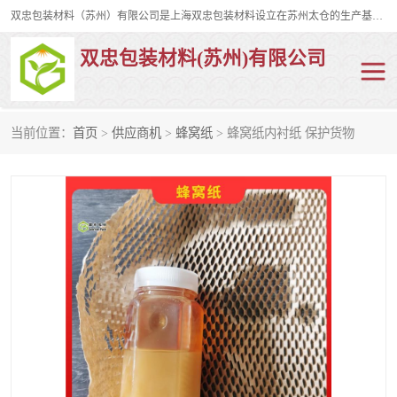
双忠包装材料（苏州）有限公司是上海双忠包装材料设立在苏州太仓的生产基地，占地约2万平米，产品主要有打孔缠绕膜，拉伸蜂窝纸，集装箱充气袋，滑托板，打包带，裹包网兜，防滑纸等箱体和托盘的运输和保护性包材。固永包材®，GooYon Pack®，是我们保护性包装材料的专属品牌。
双忠包装材料(苏州)有限公司
当前位置：
首页
>
供应商机
>
蜂窝纸
> 蜂窝纸内衬纸 保护货物
打孔缠绕膜
拉伸蜂窝纸
裹包网兜
纤维打包带
防滑纸
充气袋
蜂窝纸
缠绕膜
打孔膜
托盘裹包网兜
托盘捆绑带