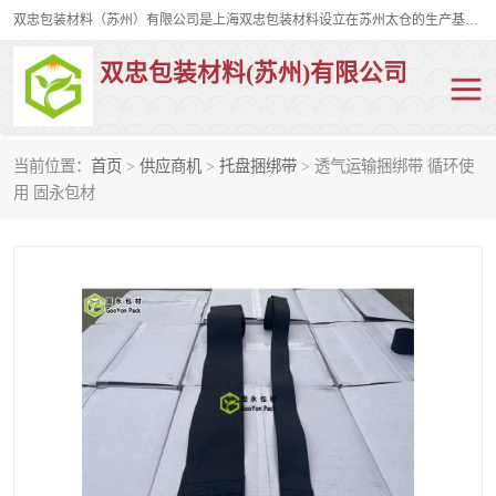
双忠包装材料（苏州）有限公司是上海双忠包装材料设立在苏州太仓的生产基地，占地约2万平米，产品主要有打孔缠绕膜，拉伸蜂窝纸，集装箱充气袋，滑托板，打包带，裹包网兜，防滑纸等箱体和托盘的运输和保护性包材。固永包材®，GooYon Pack®，是我们保护性包装材料的专属品牌。
双忠包装材料(苏州)有限公司
当前位置：
首页
>
供应商机
>
托盘捆绑带
> 透气运输捆绑带 循环使
打孔缠绕膜
拉伸蜂窝纸
用 固永包材
裹包网兜
纤维打包带
防滑纸
充气袋
蜂窝纸
缠绕膜
打孔膜
托盘裹包网兜
托盘捆绑带