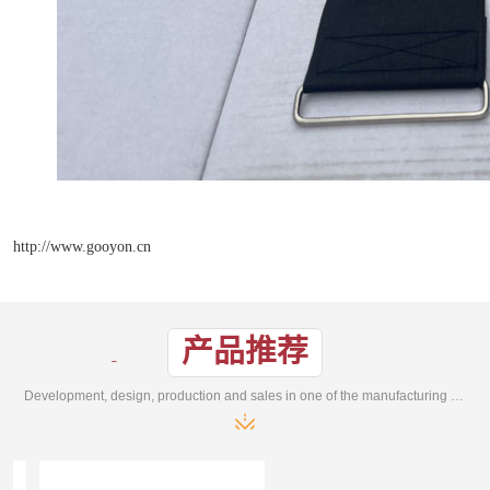
http://www.gooyon.cn
产品推荐
Development, design, production and sales in one of the manufacturing enterprises