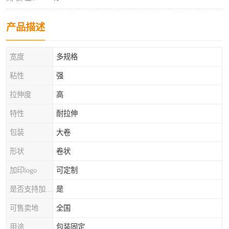
产品描述
宽度
多规格
粘性
强
拉伸度
高
特性
耐拉伸
包装
大卷
形状
卷状
加印logo
可定制
是否支持加工定制
是
可售卖地
全国
用途
包装固定