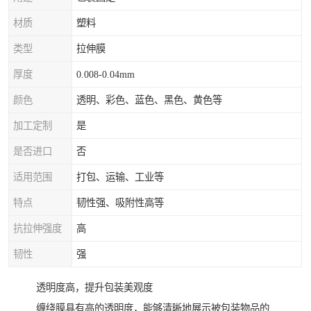
材质
塑料
类型
拉伸膜
厚度
0.008-0.04mm
颜色
透明、彩色、蓝色、黑色、黄色等
加工定制
是
是否进口
否
适用范围
打包、运输、工业等
特点
韧性强、吸附性高等
抗拉伸强度
高
韧性
强
透明度高，提升包装美观度
缠绕膜具有高的透明度，能够清晰地展示被包装物品的