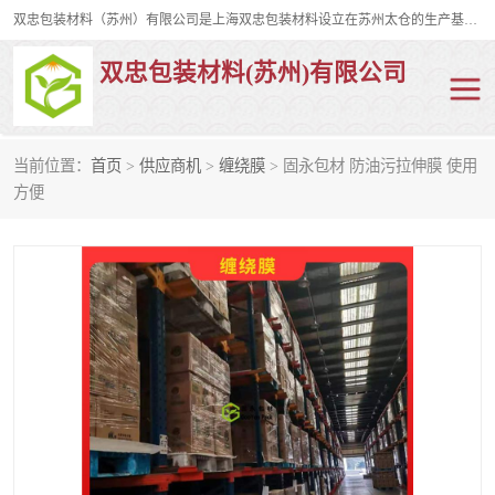
双忠包装材料（苏州）有限公司是上海双忠包装材料设立在苏州太仓的生产基地，占地约2万平米，产品主要有打孔缠绕膜，拉伸蜂窝纸，集装箱充气袋，滑托板，打包带，裹包网兜，防滑纸等箱体和托盘的运输和保护性包材。固永包材®，GooYon Pack®，是我们保护性包装材料的专属品牌。
双忠包装材料(苏州)有限公司
当前位置：
首页
>
供应商机
>
缠绕膜
> 固永包材 防油污拉伸膜 使用
打孔缠绕膜
拉伸蜂窝纸
方便
裹包网兜
纤维打包带
防滑纸
充气袋
蜂窝纸
缠绕膜
打孔膜
托盘裹包网兜
托盘捆绑带