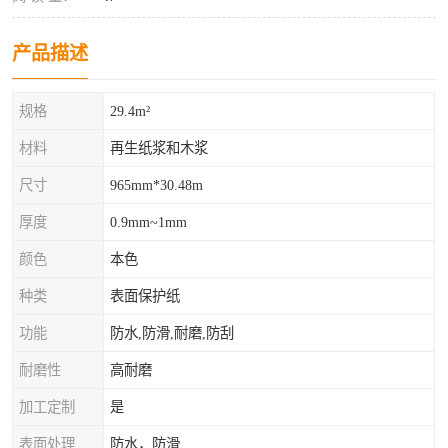
产品描述
规格
29.4m²
材料
再生纸浆和木浆
尺寸
965mm*30.48m
厚度
0.9mm~1mm
颜色
本色
种类
表面保护纸
功能
防水,防滑,耐磨,防刮
耐磨性
高耐磨
加工定制
是
表面处理
防水，防滑