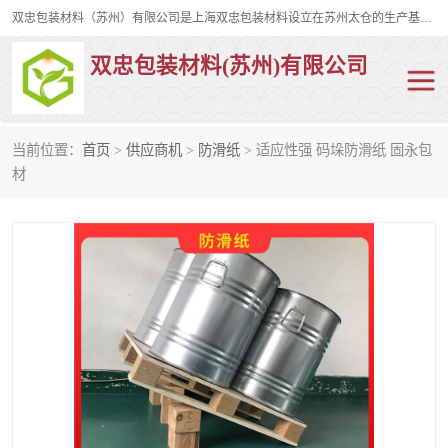
双忠包装材料（苏州）有限公司是上海双忠包装材料设立在苏州太仓的生产基地，占地约2万平米，产品主要有打孔缠绕膜，拉伸蜂窝纸，集装箱充气袋，滑托板，打包带，裹包网兜，防滑纸等箱体和托盘的运输和保护性包材。固永包材®，GooYon Pack®，是我们保护性包装材料的专属品牌。
双忠包装材料(苏州)有限公司
当前位置：
首页
>
供应商机
>
防滑纸
> 适应性强 码垛防滑纸 固永包
打孔缠绕膜
拉伸蜂窝纸
材
裹包网兜
纤维打包带
防滑纸
充气袋
蜂窝纸
缠绕膜
打孔膜
托盘裹包网兜
托盘捆绑带