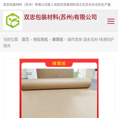
双忠包装材料（苏州）有限公司是上海双忠包装材料设立在苏州太仓的生产基地，占地约2万平米，产品主要有打孔缠绕膜，拉伸蜂窝纸，集装箱充气袋，滑托板，打包带，裹包网兜，防滑纸等箱体和托盘的运输和保护性包材。固永包材®，GooYon Pack®，是我们保护性包装材料的专属品牌。
双忠包装材料(苏州)有限公司
当前位置：
首页
>
供应商机
>
蜂窝纸
> 操作简单 固永包材 快递防护
打孔缠绕膜
拉伸蜂窝纸
填充
裹包网兜
纤维打包带
防滑纸
充气袋
蜂窝纸
缠绕膜
打孔膜
托盘裹包网兜
托盘捆绑带