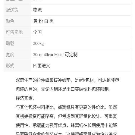
配送货
物流
颜色
黄 粉 白 黑
可售卖地
全国
动载
300kg
宽度
30cm 40cm 50cm 可定制
形式
四面进叉
双忠生产的拉伸蜂巢缓冲纸垫，是0塑包材，可达到降塑
包装的目的，无论内销还是出口突破塑料包装限制。
经济实惠，
与其他包装材料相比，蜂窝纸具有更高的性价比。虽然
其初始投资可能略高，但考虑到其轻量化设计、可重复
使用性、承载能力强等优点，蜂窝纸在长期使用中能够
显著降低企业的包装成本。这使得蜂窝纸成为企业追求