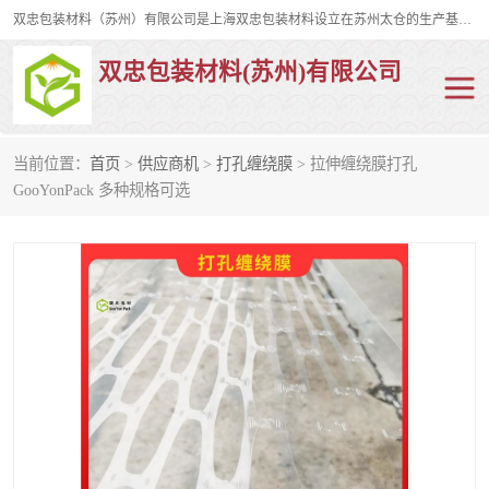
双忠包装材料（苏州）有限公司是上海双忠包装材料设立在苏州太仓的生产基地，占地约2万平米，产品主要有打孔缠绕膜，拉伸蜂窝纸，集装箱充气袋，滑托板，打包带，裹包网兜，防滑纸等箱体和托盘的运输和保护性包材。固永包材®，GooYon Pack®，是我们保护性包装材料的专属品牌。
双忠包装材料(苏州)有限公司
当前位置：
首页
>
供应商机
>
打孔缠绕膜
> 拉伸缠绕膜打孔
打孔缠绕膜
拉伸蜂窝纸
GooYonPack 多种规格可选
裹包网兜
纤维打包带
防滑纸
充气袋
蜂窝纸
缠绕膜
打孔膜
托盘裹包网兜
托盘捆绑带