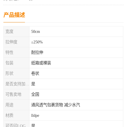
产品描述
宽度
50cm
拉伸度
≤250%
特性
耐拉伸
包装
纸箱或裸装
形状
卷状
是否支持加工定制
是
可售卖地
全国
用途
通风透气包裹货物 减少水汽
材质
lldpe
可否印LOG
是