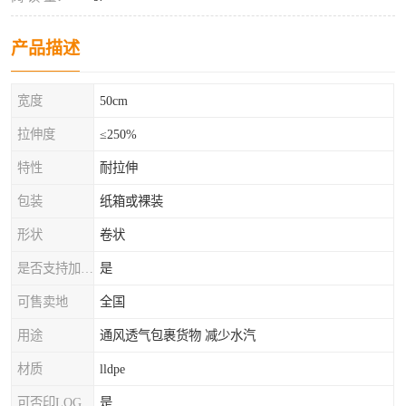
产品描述
宽度
50cm
拉伸度
≤250%
特性
耐拉伸
包装
纸箱或裸装
形状
卷状
是否支持加工定制
是
可售卖地
全国
用途
通风透气包裹货物 减少水汽
材质
lldpe
可否印LOG
是