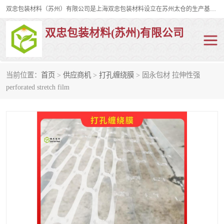
双忠包装材料（苏州）有限公司是上海双忠包装材料设立在苏州太仓的生产基地，占地约2万平米，产品主要有打孔缠绕膜，拉伸蜂窝纸，集装箱充气袋，滑托板，打包带，裹包网兜，防滑纸等箱体和托盘的运输和保护性包材。固永包材®，GooYon Pack®，是我们保护性包装材料的专属品牌。
双忠包装材料(苏州)有限公司
当前位置：
首页
>
供应商机
>
打孔缠绕膜
> 固永包材 拉伸性强
打孔缠绕膜
拉伸蜂窝纸
perforated stretch film
裹包网兜
纤维打包带
防滑纸
充气袋
蜂窝纸
缠绕膜
打孔膜
托盘裹包网兜
托盘捆绑带