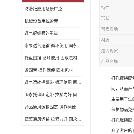
特性
防滑纸应用场景广泛
形状
机械设备用拉紧带
可售卖地
透气缠绕膜的重量
材质
水果透气运输 循环使用 固永包材
是否现货
托盘围挡 循环使用 固永包材
产品名称
紧固带 操作简便 固永包材
打孔缠绕膜
透气运输捆绑带 循环使用 固永包材
间，从而产
固永托盘固定带 拉紧力好 固永包材
主要用于生
药品通风运输固定 操作简便 固永包材
保护物品免
蔬菜通风运输 拉紧力好 固永包材
打孔缠绕膜
升了客户的