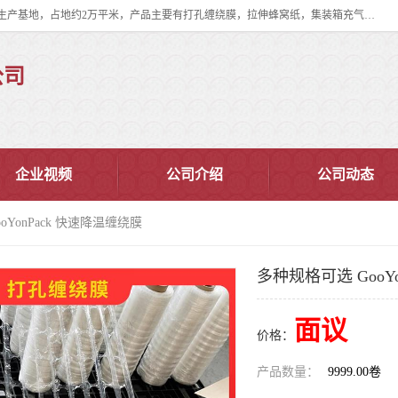
双忠包装材料（苏州）有限公司是上海双忠包装材料设立在苏州太仓的生产基地，占地约2万平米，产品主要有打孔缠绕膜，拉伸蜂窝纸，集装箱充气袋，滑托板，打包带，裹包网兜，防滑纸等箱体和托盘的运输和保护性包材。固永包材®，GooYon Pack®，是我们保护性包装材料的专属品牌。
公司
企业视频
公司介绍
公司动态
oYonPack 快速降温缠绕膜
多种规格可选 GooY
面议
价格：
产品数量：
9999.00卷