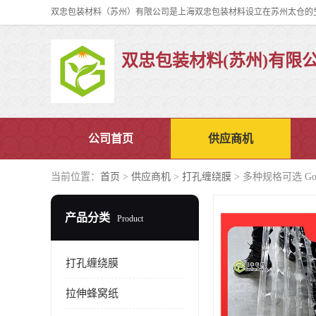
双忠包装材料(苏州)有限
公司首页
供应商机
当前位置：
首页
>
供应商机
>
打孔缠绕膜
> 多种规格可选 Go
产品分类
Product
打孔缠绕膜
拉伸蜂窝纸