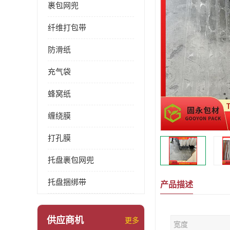
裹包网兜
纤维打包带
防滑纸
充气袋
蜂窝纸
缠绕膜
打孔膜
托盘裹包网兜
托盘捆绑带
产品描述
供应商机
更多
宽度