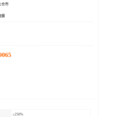
太仓市
绕膜
9065
≤250%