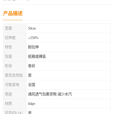
产品描述
宽度
50cm
拉伸度
≤250%
特性
耐拉伸
包装
纸箱或裸装
形状
卷状
是否支持加工定制
是
可售卖地
全国
用途
通风透气包裹货物 减少水汽
材质
lldpe
可否印LOG
是