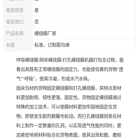
是否现货
是
是否进口
否
产品名称
缠绕膜厂家
长度
标准，订制需沟通
呼吸缠绕膜/网状缠绕膜/打孔缠绕膜机器打包全过程，能
看出其既有正常缠绕膜的固定力，也能使包裹的货物“透
气”“呼吸”，使其冷凝，形成水汽水珠。
固永包材的货物固定缠绕膜和打孔缠绕膜，其特点是材
料更加耐用、韧性更强、固定性。货物固定缠绕膜通过
特殊的加工技术，可以使膜材料更加牢固地固定住货
物，即使发生剧烈颠簸也松动。而打孔缠绕膜则是在材
料上制作一定数量的孔洞，以实现透气性能的同时，更
加紧密地将材料贴合在货物表面，使其出现松散、磨损