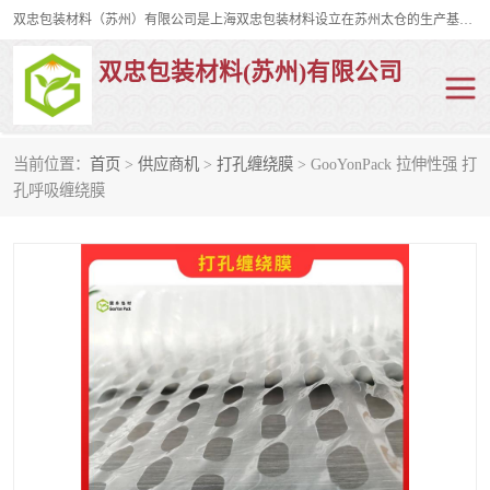
双忠包装材料（苏州）有限公司是上海双忠包装材料设立在苏州太仓的生产基地，占地约2万平米，产品主要有打孔缠绕膜，拉伸蜂窝纸，集装箱充气袋，滑托板，打包带，裹包网兜，防滑纸等箱体和托盘的运输和保护性包材。固永包材®，GooYon Pack®，是我们保护性包装材料的专属品牌。
双忠包装材料(苏州)有限公司
当前位置：
首页
>
供应商机
>
打孔缠绕膜
> GooYonPack 拉伸性强 打
打孔缠绕膜
拉伸蜂窝纸
孔呼吸缠绕膜
裹包网兜
纤维打包带
防滑纸
充气袋
蜂窝纸
缠绕膜
打孔膜
托盘裹包网兜
托盘捆绑带