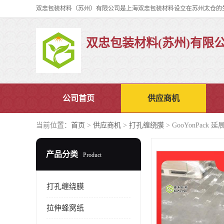
双忠包装材料(苏州)有限
公司首页
供应商机
当前位置：
首页
>
供应商机
>
打孔缠绕膜
> GooYonPack
产品分类
Product
打孔缠绕膜
拉伸蜂窝纸