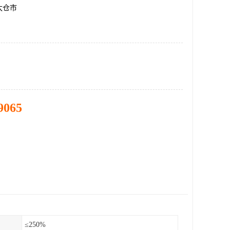
太仓市
9065
≤250%