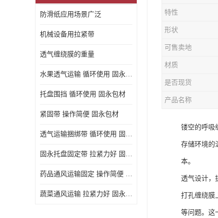
特性
防滑纸应用场景广泛
形状
机械设备用拉紧带
可售卖地
透气缠绕膜的重量
材质
水果透气运输 循环使用 固永包材
是否现货
托盘围挡 循环使用 固永包材
产品名称
紧固带 操作简便 固永包材
镂空的呼吸
透气运输捆绑带 循环使用 固永包材
存储环境的
固永托盘固定带 拉紧力好 固永包材
本。
药品通风运输固定 操作简便 固永包材
透气设计，
蔬菜通风运输 拉紧力好 固永包材
打孔缠绕膜
等问题。这