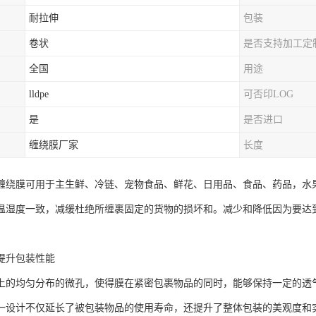
耐拉伸
包装
卷状
是否支持加工定
全国
用途
lldpe
可否印LOG
是
是否进口
缠绕膜厂家
长度
缠绕膜可用于主生鲜、冷链、宠物食品、鲜花、日用品、食品、药品，水
温湿度一致，减缓杜绝所缠裹固定的货物的损坏和。减少和降低因为要达
提升包装性能
上的均匀分布的微孔，使得膜在紧密包裹物品的同时，能够保持一定的透
一设计不仅延长了被包装物品的使用寿命，还提升了整体包装的美观度和