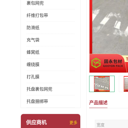
裹包网兜
纤维打包带
防滑纸
充气袋
蜂窝纸
缠绕膜
打孔膜
托盘裹包网兜
托盘捆绑带
产品描述
供应商机
更多
宽度