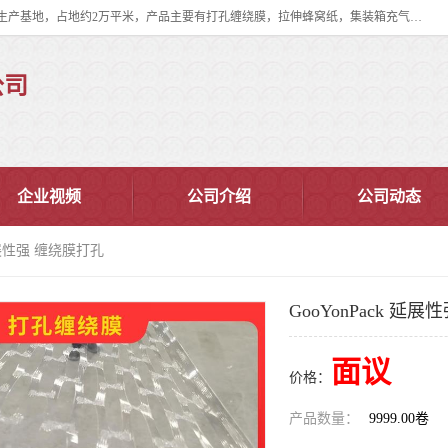
双忠包装材料（苏州）有限公司是上海双忠包装材料设立在苏州太仓的生产基地，占地约2万平米，产品主要有打孔缠绕膜，拉伸蜂窝纸，集装箱充气袋，滑托板，打包带，裹包网兜，防滑纸等箱体和托盘的运输和保护性包材。固永包材®，GooYon Pack®，是我们保护性包装材料的专属品牌。
公司
企业视频
公司介绍
公司动态
 延展性强 缠绕膜打孔
GooYonPack 延
面议
价格：
产品数量：
9999.00卷