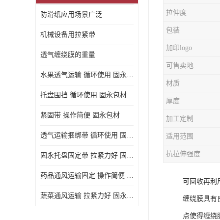
拉伸度
防滑纸应用场景广泛
包装
机械设备用拉紧带
加印logo
透气缠绕膜的重量
可售卖地
水果透气运输 循环使用 固永包材
材质
托盘围挡 循环使用 固永包材
厚度
紧固带 操作简便 固永包材
加工定制
透气运输捆绑带 循环使用 固永包材
适用范围
抗拉伸强度
固永托盘固定带 拉紧力好 固永包材
药品通风运输固定 操作简便 固永包材
可回收再利
蔬菜通风运输 拉紧力好 固永包材
缠绕膜具有
点使得缠绕