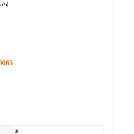
太仓市
9065
强