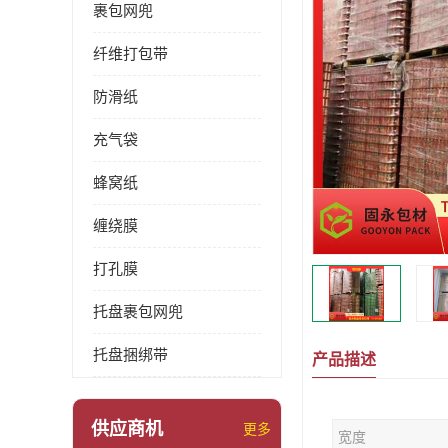
裹包网兜
纤维打包带
防滑纸
充气袋
蜂窝纸
缠绕膜
打孔膜
托盘裹包网兜
托盘捆绑带
产品描述
供应商机
更多
宽度