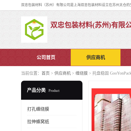
双忠包装材料(苏州)有限
公司首页
供应商机
当前位置：
首页
>
供应商机
>
缠绕膜
> 托盘稳固 GooYonPa
产品分类
Product
打孔缠绕膜
拉伸蜂窝纸