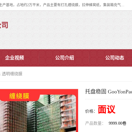
双忠包装材料（苏州）有限公司是上海双忠包装材料设立在苏州太仓的生产基地，占地约2万平米，产品主要有打孔缠绕膜，拉伸蜂窝纸，集装箱充气袋，滑托板，打包带，裹包网兜，防滑纸等箱体和托盘的运输和保护性包材。固永包材®，GooYon Pack®，是我们保护性包装材料的专属品牌。
公司
企业视频
公司介绍
公司动态
ck 透明缠绕膜
托盘稳固 GooYonP
面议
价格：
产品数量：
9999.00卷