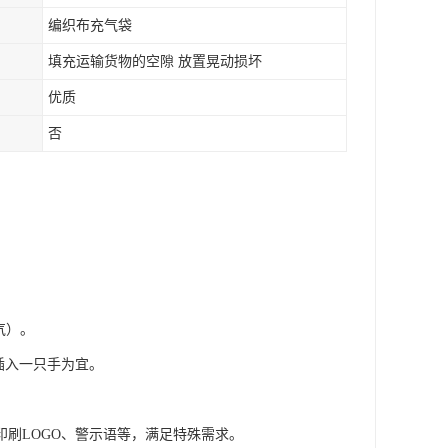
编织布充气袋
填充运输货物的空隙 放置晃动损坏
优质
否
气）。
插入一只手为宜。
。
刷LOGO、警示语等，满足特殊需求。