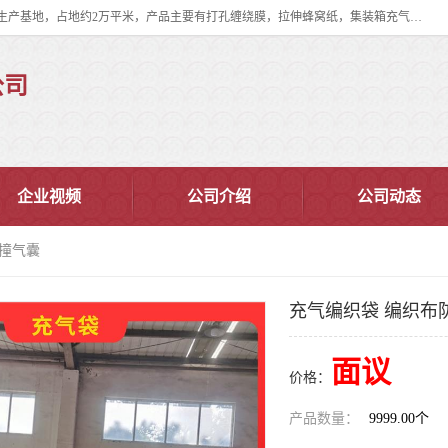
双忠包装材料（苏州）有限公司是上海双忠包装材料设立在苏州太仓的生产基地，占地约2万平米，产品主要有打孔缠绕膜，拉伸蜂窝纸，集装箱充气袋，滑托板，打包带，裹包网兜，防滑纸等箱体和托盘的运输和保护性包材。固永包材®，GooYon Pack®，是我们保护性包装材料的专属品牌。
公司
企业视频
公司介绍
公司动态
防撞气囊
充气编织袋 编织布
面议
价格：
产品数量：
9999.00个