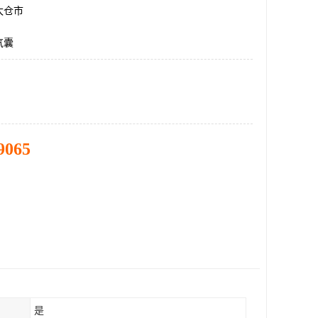
太仓市
气囊
9065
是