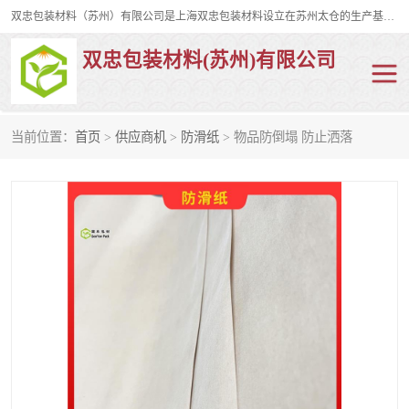
双忠包装材料（苏州）有限公司是上海双忠包装材料设立在苏州太仓的生产基地，占地约2万平米，产品主要有打孔缠绕膜，拉伸蜂窝纸，集装箱充气袋，滑托板，打包带，裹包网兜，防滑纸等箱体和托盘的运输和保护性包材。固永包材®，GooYon Pack®，是我们保护性包装材料的专属品牌。
双忠包装材料(苏州)有限公司
当前位置：
首页
>
供应商机
>
防滑纸
> 物品防倒塌 防止洒落
打孔缠绕膜
拉伸蜂窝纸
裹包网兜
纤维打包带
防滑纸
充气袋
蜂窝纸
缠绕膜
打孔膜
托盘裹包网兜
托盘捆绑带