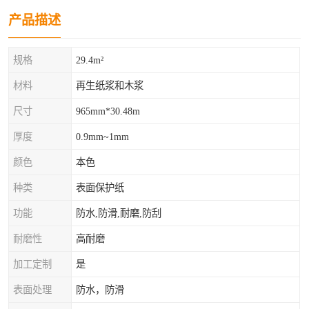
产品描述
规格
29.4m²
材料
再生纸浆和木浆
尺寸
965mm*30.48m
厚度
0.9mm~1mm
颜色
本色
种类
表面保护纸
功能
防水,防滑,耐磨,防刮
耐磨性
高耐磨
加工定制
是
表面处理
防水，防滑