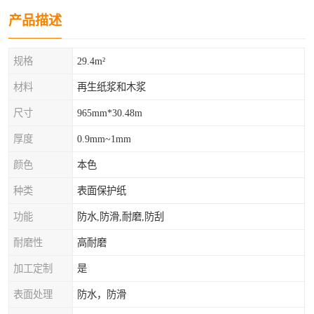
产品描述
规格
29.4m²
材料
再生纸浆和木浆
尺寸
965mm*30.48m
厚度
0.9mm~1mm
颜色
本色
种类
表面保护纸
功能
防水,防滑,耐磨,防刮
耐磨性
高耐磨
加工定制
是
表面处理
防水，防滑