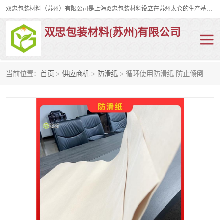
双忠包装材料（苏州）有限公司是上海双忠包装材料设立在苏州太仓的生产基地，占地约2万平米，产品主要有打孔缠绕膜，拉伸蜂窝纸，集装箱充气袋，滑托板，打包带，裹包网兜，防滑纸等箱体和托盘的运输和保护性包材。固永包材®，GooYon Pack®，是我们保护性包装材料的专属品牌。
双忠包装材料(苏州)有限公司
当前位置：
首页
>
供应商机
>
防滑纸
> 循环使用防滑纸 防止倾倒
打孔缠绕膜
拉伸蜂窝纸
裹包网兜
纤维打包带
防滑纸
充气袋
蜂窝纸
缠绕膜
打孔膜
托盘裹包网兜
托盘捆绑带