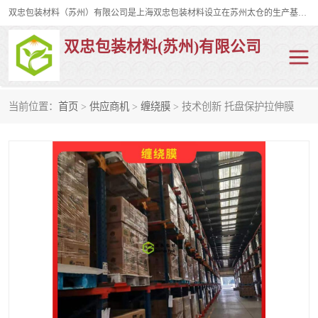
双忠包装材料（苏州）有限公司是上海双忠包装材料设立在苏州太仓的生产基地，占地约2万平米，产品主要有打孔缠绕膜，拉伸蜂窝纸，集装箱充气袋，滑托板，打包带，裹包网兜，防滑纸等箱体和托盘的运输和保护性包材。固永包材®，GooYon Pack®，是我们保护性包装材料的专属品牌。
双忠包装材料(苏州)有限公司
当前位置：
首页
>
供应商机
>
缠绕膜
> 技术创新 托盘保护拉伸膜
打孔缠绕膜
拉伸蜂窝纸
裹包网兜
纤维打包带
防滑纸
充气袋
蜂窝纸
缠绕膜
打孔膜
托盘裹包网兜
托盘捆绑带