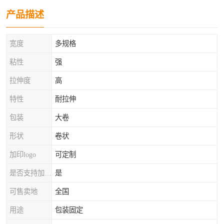
产品描述
宽度
多规格
粘性
强
拉伸度
高
特性
耐拉伸
包装
大卷
形状
卷状
加印logo
可定制
是否支持加工定制
是
可售卖地
全国
用途
包装固定