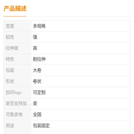
产品描述
宽度
多规格
粘性
强
拉伸度
高
特性
耐拉伸
包装
大卷
形状
卷状
加印logo
可定制
是否支持加工定制
是
可售卖地
全国
用途
包装固定