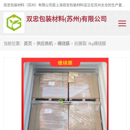
双忠包装材料（苏州）有限公司是上海双忠包装材料设立在苏州太仓的生产基地，占地约2万平米，产品主要有打孔缠绕膜，拉伸蜂窝纸，集装箱充气袋，滑托板，打包带，裹包网兜，防滑纸等箱体和托盘的运输和保护性包材。固永包材®，GooYon Pack®，是我们保护性包装材料的专属品牌。
双忠包装材料(苏州)有限公司
当前位置：
首页
>
供应商机
>
缠绕膜
> 抗撕裂 3kg缠绕膜
打孔缠绕膜
拉伸蜂窝纸
裹包网兜
纤维打包带
防滑纸
充气袋
蜂窝纸
缠绕膜
打孔膜
托盘裹包网兜
托盘捆绑带