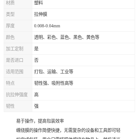
材质
塑料
类型
拉伸膜
厚度
0.008-0.04mm
颜色
透明、彩色、蓝色、黑色、黄色等
加工定制
是
是否进口
否
适用范围
打包、运输、工业等
特点
韧性强、吸附性高等
抗拉伸强度
高
韧性
强
易于操作，提高包装效率
缠绕膜的操作简便快捷，无需复杂的设备和工具即可轻