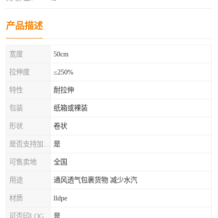
产品描述
宽度
50cm
拉伸度
≤250%
特性
耐拉伸
包装
纸箱或裸装
形状
卷状
是否支持加工定制
是
可售卖地
全国
用途
通风透气包裹货物 减少水汽
材质
lldpe
可否印LOG
是