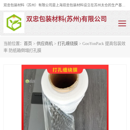
双忠包装材料（苏州）有限公司是上海双忠包装材料设立在苏州太仓的生产基地，占地约2万平米，产品主要有打孔缠绕膜，拉伸蜂窝纸，集装箱充气袋，滑托板，打包带，裹包网兜，防滑纸等箱体和托盘的运输和保护性包材。固永包材®，GooYon Pack®，是我们保护性包装材料的专属品牌。
双忠包装材料(苏州)有限公司
当前位置：
首页
>
供应商机
>
打孔缠绕膜
> GooYonPack 提高包装效
打孔缠绕膜
拉伸蜂窝纸
率 防纸箱倒塌打孔膜
裹包网兜
纤维打包带
防滑纸
充气袋
蜂窝纸
缠绕膜
打孔膜
托盘裹包网兜
托盘捆绑带