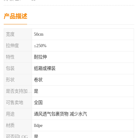
产品描述
宽度
50cm
拉伸度
≤250%
特性
耐拉伸
包装
纸箱或裸装
形状
卷状
是否支持加工定制
是
可售卖地
全国
用途
通风透气包裹货物 减少水汽
材质
lldpe
可否印LOG
是