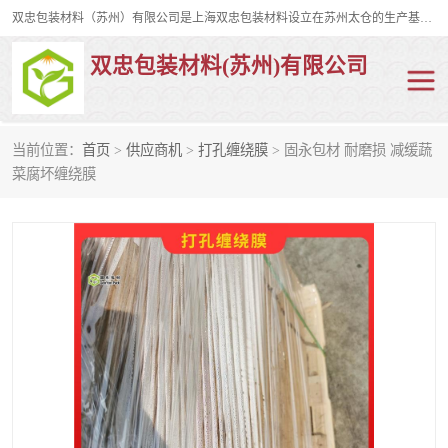
双忠包装材料（苏州）有限公司是上海双忠包装材料设立在苏州太仓的生产基地，占地约2万平米，产品主要有打孔缠绕膜，拉伸蜂窝纸，集装箱充气袋，滑托板，打包带，裹包网兜，防滑纸等箱体和托盘的运输和保护性包材。固永包材®，GooYon Pack®，是我们保护性包装材料的专属品牌。
双忠包装材料(苏州)有限公司
当前位置：
首页
>
供应商机
>
打孔缠绕膜
> 固永包材 耐磨损 减缓蔬
打孔缠绕膜
拉伸蜂窝纸
菜腐坏缠绕膜
裹包网兜
纤维打包带
防滑纸
充气袋
蜂窝纸
缠绕膜
打孔膜
托盘裹包网兜
托盘捆绑带