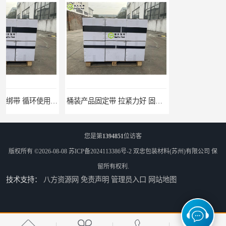
桶装产品固定带 拉紧力好 固永包材
托盘运输网兜 固永包材
您是第
1394851
位访客
版权所有 ©2026-08-08
苏ICP备2024113386号-2
双忠包装材料(苏州)有限公司
保
留所有权利.
技术支持：
八方资源网
免责声明
管理员入口
网站地图